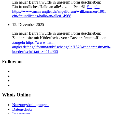
Ein neuer Beitrag wurde in unserem Form geschrieben:
Ein freundliches Hallo an alle! - von : Peter61
#
angeln
https://www.
main-angler.de/angelforum/will
kommen/1901-
ein-freundliches-hallo-an-alle#14968
15. Dezember 2025
Ein neuer Beitrag wurde in unserem Form geschrieben:
Zanderansitz mit Köderfisch - von : Bushcraftcamp-Rhoen
#
angeln
https://www.
main-
angler.de/angelforum/raub
fischangeln/1528-zanderansitz-mit-
koederfisch?start=36#14966
Follow us
Whois Online
Nutzungsbedingungen
Datenschutz
Impressum