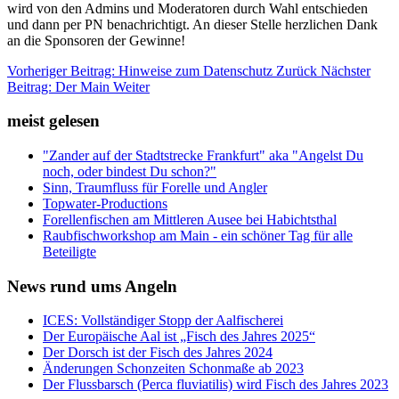
wird von den Admins und Moderatoren durch Wahl entschieden
und dann per PN benachrichtigt. An dieser Stelle herzlichen Dank
an die Sponsoren der Gewinne!
Vorheriger Beitrag: Hinweise zum Datenschutz
Zurück
Nächster
Beitrag: Der Main
Weiter
meist gelesen
"Zander auf der Stadtstrecke Frankfurt" aka "Angelst Du
noch, oder bindest Du schon?"
Sinn, Traumfluss für Forelle und Angler
Topwater-Productions
Forellenfischen am Mittleren Ausee bei Habichtsthal
Raubfischworkshop am Main - ein schöner Tag für alle
Beteiligte
News rund ums Angeln
ICES: Vollständiger Stopp der Aalfischerei
Der Europäische Aal ist „Fisch des Jahres 2025“
Der Dorsch ist der Fisch des Jahres 2024
Änderungen Schonzeiten Schonmaße ab 2023
Der Flussbarsch (Perca fluviatilis) wird Fisch des Jahres 2023