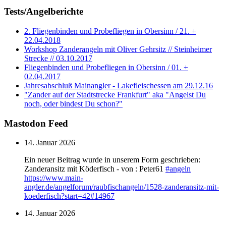
Tests/Angelberichte
2. Fliegenbinden und Probefliegen in Obersinn / 21. +
22.04.2018
Workshop Zanderangeln mit Oliver Gehrsitz // Steinheimer
Strecke // 03.10.2017
Fliegenbinden und Probefliegen in Obersinn / 01. +
02.04.2017
Jahresabschluß Mainangler - Lakefleischessen am 29.12.16
"Zander auf der Stadtstrecke Frankfurt" aka "Angelst Du
noch, oder bindest Du schon?"
Mastodon Feed
14. Januar 2026
Ein neuer Beitrag wurde in unserem Form geschrieben:
Zanderansitz mit Köderfisch - von : Peter61
#
angeln
https://www.
main-
angler.de/angelforum/raub
fischangeln/1528-zanderansitz-mit-
koederfisch?start=42#14967
14. Januar 2026