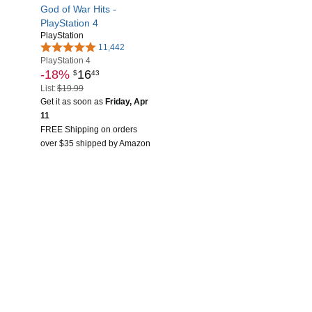
God of War Hits -
PlayStation 4
PlayStation
11,442
PlayStation 4
-18%
16
$
43
List:
$19.99
Get it as soon as
Friday, Apr
11
FREE Shipping on orders
over $35 shipped by Amazon