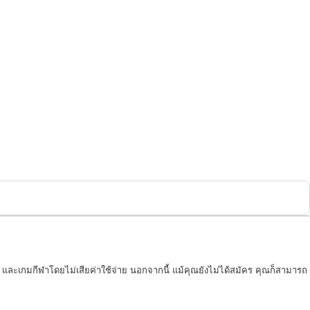
 และเกมกีฬาโดยไม่เสียค่าใช้จ่าย นอกจากนี้ แม้คุณยังไม่ได้สมัคร คุณก็สามารถ