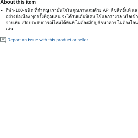
About this item
กีฬา-100-ชนิด ที่สำคัญ เรามั่นใจในคุณภาพเกมด้วย API ลิขสิทธิ์แท้ แล
อย่างต่อเนื่อง ทุกครั้งที่คุณเล่น จะได้รับแต้มพิเศษ ใช้แลกรางวัล หรือเข้
จ่ายเพิ่ม เปิดประสบการณ์ใหม่ได้ทันที ไม่ต้องมีบัญชีธนาคาร ไม่ต้องโอนเ
เล่น
Report an issue with this product or seller