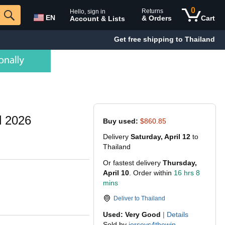
0
Returns
Hello, sign in
EN
& Orders
Cart
Account & Lists
Get free shipping to Thailand
ี 2026
Buy used:
$860.85
Delivery
Saturday, April 12
to
Thailand
Or fastest delivery
Thursday,
April 10
. Order within
16 hrs 8
mins
Deliver to
Thailand
Used: Very Good
|
Details
Sold by
jerseys4thewin