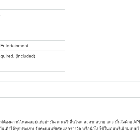
5
Entertainment
equired. (included)
่ต้องดาวน์โหลดแอปแต่อย่างใด เล่นฟรี ลื่นไหล สะดวกสบาย และ มั่นใจด้วย API ลิข
มบันเทิงได้ทุกประเภท รับคะแนนพิเศษแลกรางวัล หรือนำไปใช้ในเกมพรีเมียมแบบไม่ต