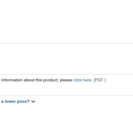
 information about this product, please
click here.
[PDF ]
t a lower price?