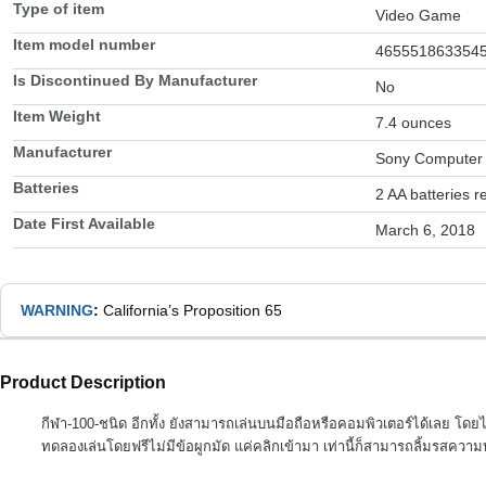
Type of item
Video Game
Item model number
465551863354
Is Discontinued By Manufacturer
No
Item Weight
7.4 ounces
Manufacturer
Sony Computer 
Batteries
2 AA batteries r
Date First Available
March 6, 2018
WARNING
:
California’s Proposition 65
Product Description
กีฬา-100-ชนิด อีกทั้ง ยังสามารถเล่นบนมือถือหรือคอมพิวเตอร์ได้เลย โดยไม
ทดลองเล่นโดยฟรีไม่มีข้อผูกมัด แค่คลิกเข้ามา เท่านี้ก็สามารถลิ้มรสควา