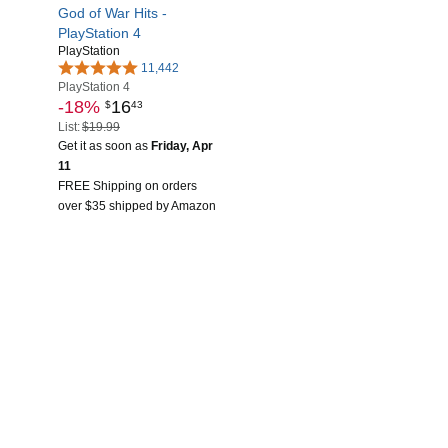
God of War Hits -
PlayStation 4
PlayStation
11,442
PlayStation 4
-18%
16
$
43
List:
$19.99
Get it as soon as
Friday, Apr
11
FREE Shipping on orders
over $35 shipped by Amazon