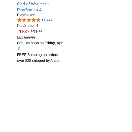
God of War Hits -
PlayStation 4
PlayStation
11,442
PlayStation 4
-18%
16
$
43
List:
$19.99
Get it as soon as
Friday, Apr
11
FREE Shipping on orders
over $35 shipped by Amazon