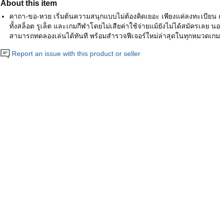
About this item
คาถา-ขอ-หวย เริ่มต้นความสนุกแบบไม่ต้องคิดเยอะ เพียงแค่ลงทะเบียน
ทั้งสล็อต รูเล็ต และเกมกีฬาโดยไม่เสียค่าใช้จ่ายแม้ยังไม่ได้สมัครเลย นอ
สามารถทดลองเล่นได้ทันที พร้อมสำรวจฟีเจอร์ใหม่ล่าสุดในทุกหมวดเกม
Report an issue with this product or seller