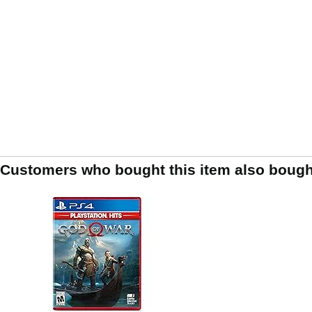
Customers who bought this item also bough