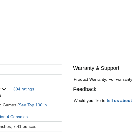
Warranty & Support
Product Warranty: For warranty
Feedback
394 ratings
s
Would you like to
tell us abou
eo Games (
See Top 100 in
tion 4 Consoles
 inches; 7.41 ounces