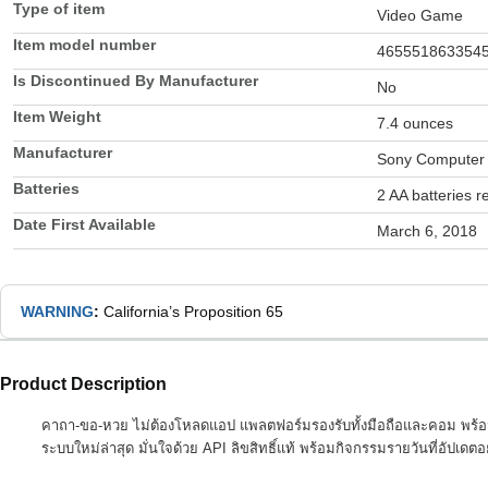
Type of item
Video Game
Item model number
465551863354
Is Discontinued By Manufacturer
No
Item Weight
7.4 ounces
Manufacturer
Sony Computer 
Batteries
2 AA batteries r
Date First Available
March 6, 2018
WARNING
:
California’s Proposition 65
Product Description
คาถา-ขอ-หวย ไม่ต้องโหลดแอป แพลตฟอร์มรองรับทั้งมือถือและคอม พร้อมค
ระบบใหม่ล่าสุด มั่นใจด้วย API ลิขสิทธิ์แท้ พร้อมกิจกรรมรายวันที่อัปเดตอย