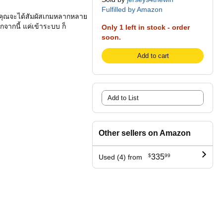
Fulfilled by Amazon
 คุณจะได้สัมผัสเกมหลากหลาย
กจากนี้ แค่เข้าระบบ ก็
Only 1 left in stock - order
soon.
Add to cart
Add to List
Other sellers on Amazon
$
335
99
Used (4) from