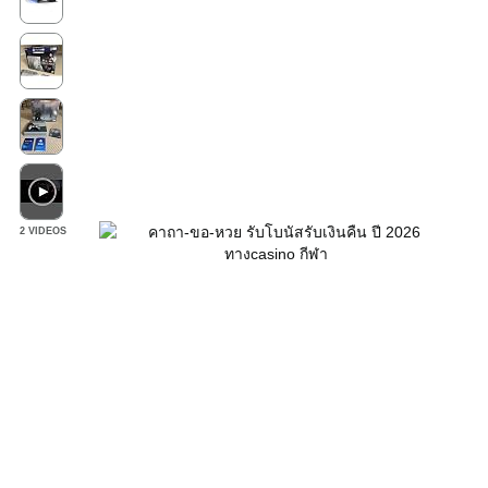
2 VIDEOS