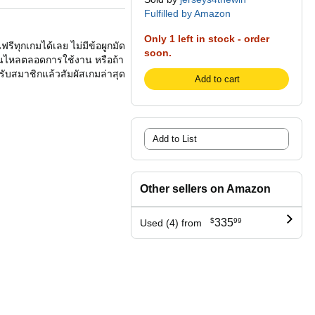
Fulfilled by Amazon
Only 1 left in stock - order
รีทุกเกมได้เลย ไม่มีข้อผูกมัด
soon.
่นไหลตลอดการใช้งาน หรือถ้า
ับสมาชิกแล้วสัมผัสเกมล่าสุด
Add to cart
Add to List
Other sellers on Amazon
$
335
99
Used (4) from