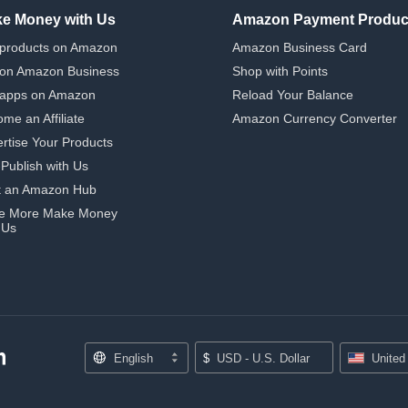
e Money with Us
Amazon Payment Produc
 products on Amazon
Amazon Business Card
 on Amazon Business
Shop with Points
 apps on Amazon
Reload Your Balance
me an Affiliate
Amazon Currency Converter
rtise Your Products
-Publish with Us
t an Amazon Hub
e More Make Money
 Us
English
$
USD - U.S. Dollar
United