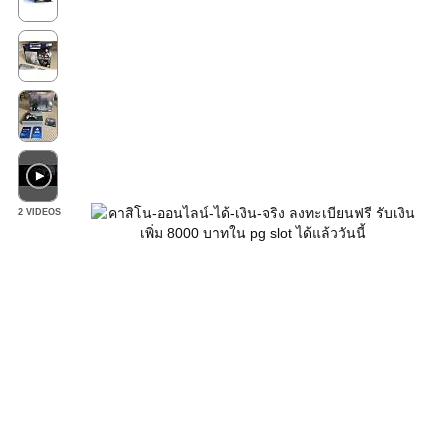
2 VIDEOS