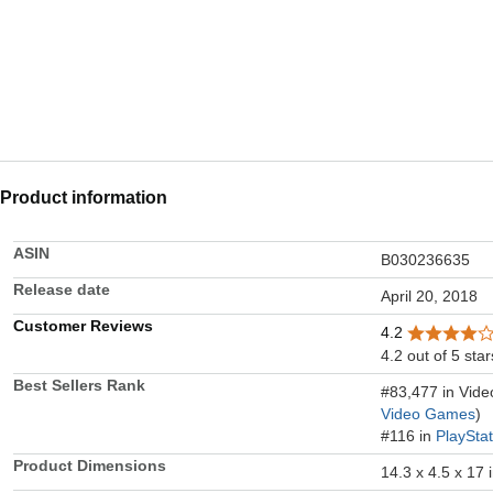
Product information
ASIN
B030236635
Release date
April 20, 2018
Customer Reviews
4.2
4.2 out of 5 star
Best Sellers Rank
#83,477 in Vid
Video Games
)
#116 in
PlaySta
Product Dimensions
14.3 x 4.5 x 17