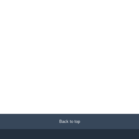
Back to top