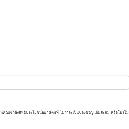
้คุณเข้าถึงสิทธิประโยชน์อย่างเต็มที่ ไม่ว่าจะเป็นของขวัญแต้มสะสม หรือโปรโม