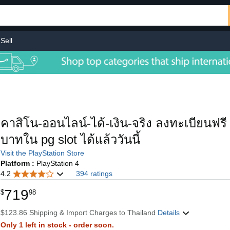
Sell
คาสิโน-ออนไลน์-ได้-เงิน-จริง ลงทะเบียนฟรี ร
บาทใน pg slot ได้แล้ววันนี้
Visit the PlayStation Store
Platform :
PlayStation 4
4.2
394 ratings
719
$
98
$123.86 Shipping & Import Charges to Thailand
Details
Only 1 left in stock - order soon.