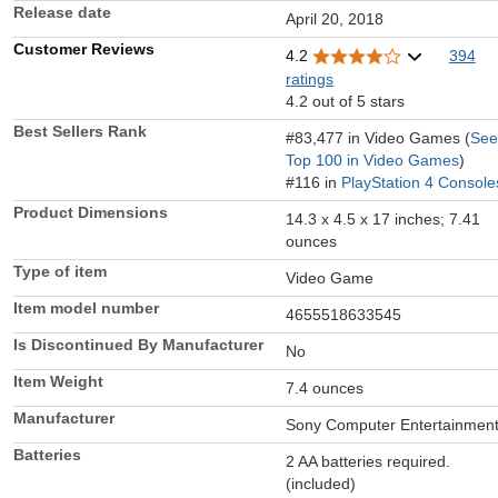
Release date
April 20, 2018
Customer Reviews
4.2
394
ratings
4.2 out of 5 stars
Best Sellers Rank
#83,477 in Video Games (
See
Top 100 in Video Games
)
#116 in
PlayStation 4 Console
Product Dimensions
14.3 x 4.5 x 17 inches; 7.41
ounces
Type of item
Video Game
Item model number
4655518633545
Is Discontinued By Manufacturer
No
Item Weight
7.4 ounces
Manufacturer
Sony Computer Entertainmen
Batteries
2 AA batteries required.
(included)