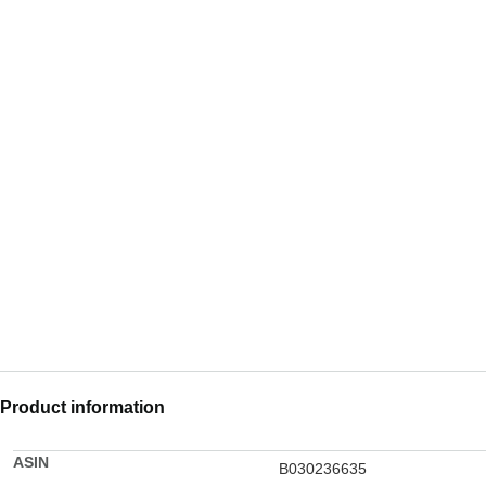
Product information
ASIN
B030236635