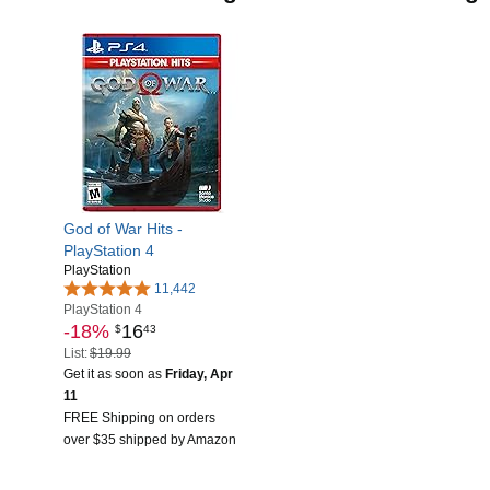
God of War Hits -
PlayStation 4
PlayStation
11,442
PlayStation 4
-18%
16
$
43
List:
$19.99
Get it as soon as
Friday, Apr
11
FREE Shipping on orders
over $35 shipped by Amazon