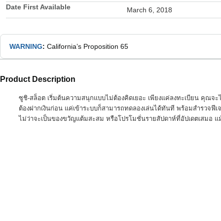
Date First Available
March 6, 2018
WARNING
:
California’s Proposition 65
Product Description
ซูชิ-สล็อต เริ่มต้นความสนุกแบบไม่ต้องคิดเยอะ เพียงแค่ลงทะเบียน คุณจะไ
ต้องฝากเงินก่อน แค่เข้าระบบก็สามารถทดลองเล่นได้ทันที พร้อมสำรวจฟีเจ
ไม่ว่าจะเป็นของขวัญแต้มสะสม หรือโปรโมชั่นรายสัปดาห์ที่อัปเดตเสมอ แม้แต