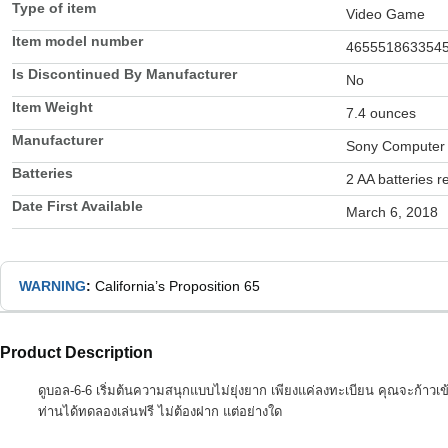
Type of item
Video Game
Item model number
465551863354
Is Discontinued By Manufacturer
No
Item Weight
7.4 ounces
Manufacturer
Sony Computer 
Batteries
2 AA batteries r
Date First Available
March 6, 2018
WARNING
:
California’s Proposition 65
Product Description
ดูบอล-6-6 เริ่มต้นความสนุกแบบไม่ยุ่งยาก เพียงแค่ลงทะเบียน คุณจะก้าวเข
ท่านได้ทดลองเล่นฟรี ไม่ต้องฝาก แต่อย่างใด