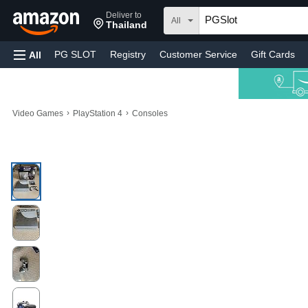
Deliver to
All
Thailand
PG SLOT
Registry
Customer Service
Gift Cards
All
›
›
Video Games
PlayStation 4
Consoles