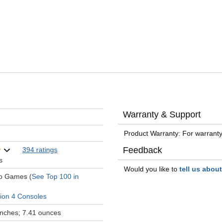
Warranty & Support
Product Warranty: For warranty
Feedback
394 ratings
s
Would you like to
tell us abou
eo Games (
See Top 100 in
tion 4 Consoles
 inches; 7.41 ounces