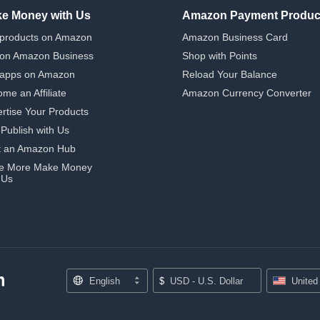
e Money with Us
Amazon Payment Produc
 products on Amazon
Amazon Business Card
 on Amazon Business
Shop with Points
 apps on Amazon
Reload Your Balance
me an Affiliate
Amazon Currency Converter
rtise Your Products
-Publish with Us
t an Amazon Hub
e More Make Money
 Us
English
$
USD - U.S. Dollar
United