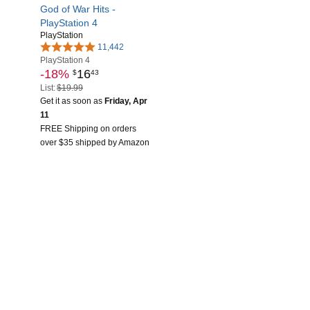
God of War Hits -
PlayStation 4
PlayStation
11,442
PlayStation 4
-18%
16
$
43
List:
$19.99
Get it as soon as
Friday, Apr
11
FREE Shipping on orders
over $35 shipped by Amazon