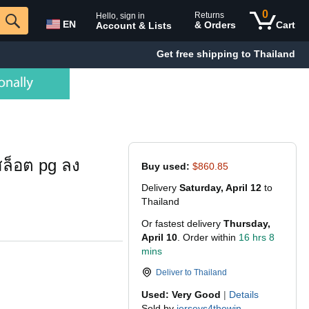
0
Returns
Hello, sign in
EN
& Orders
Cart
Account & Lists
Get free shipping to Thailand
สล็อต pg ลง
Buy used:
$860.85
Delivery
Saturday, April 12
to
Thailand
Or fastest delivery
Thursday,
April 10
. Order within
16 hrs 8
mins
Deliver to
Thailand
Used: Very Good
|
Details
Sold by
jerseys4thewin