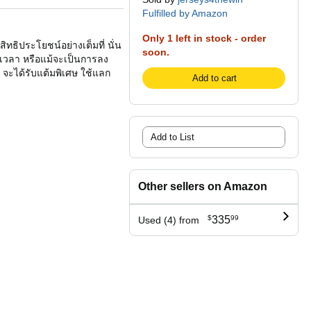
Fulfilled by Amazon
Only 1 left in stock - order
ธิประโยชน์อย่างเต็มที่ นั่น
soon.
เวลา หรือแม้จะเป็นการลง
น จะได้รับแต้มพิเศษ ใช้แลก
Add to cart
Add to List
Other sellers on Amazon
$
335
99
Used (4) from