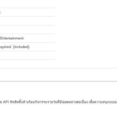
5
Entertainment
equired. (included)
 API ลิขสิทธิ์แท้ พร้อมกิจกรรมรายวันที่อัปเดตอย่างต่อเนื่อง เพื่อความสนุกแบบเ