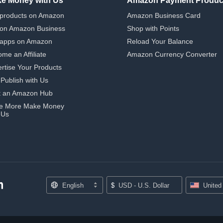
e Money with Us
Amazon Payment Produc
 products on Amazon
Amazon Business Card
 on Amazon Business
Shop with Points
 apps on Amazon
Reload Your Balance
me an Affiliate
Amazon Currency Converter
rtise Your Products
-Publish with Us
t an Amazon Hub
e More Make Money
 Us
English
$
USD - U.S. Dollar
United