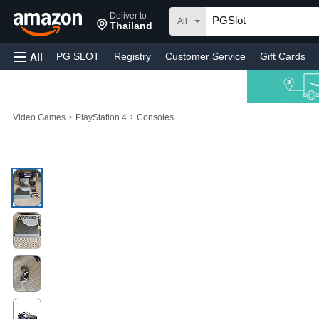
Deliver to
All
Thailand
PG SLOT
Registry
Customer Service
Gift Cards
All
›
›
Video Games
PlayStation 4
Consoles