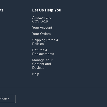
ts
Let Us Help You
Amazon and
COVID-19
Your Account
Your Orders
Shipping Rates &
Policies
Returns &
Replacements
Manage Your
Content and
Devices
Help
 States