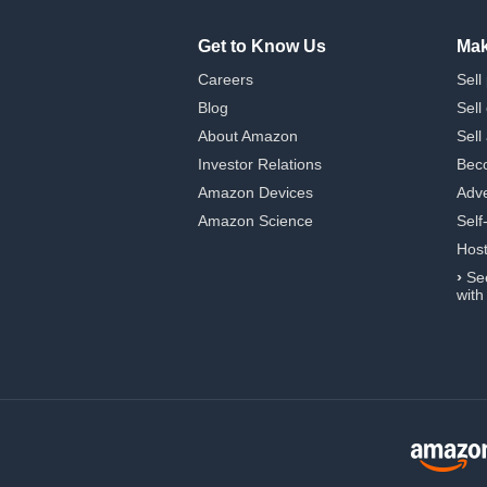
Get to Know Us
Mak
Careers
Sell
Blog
Sell
About Amazon
Sell
Investor Relations
Beco
Amazon Devices
Adve
Amazon Science
Self
Hos
›
Se
with