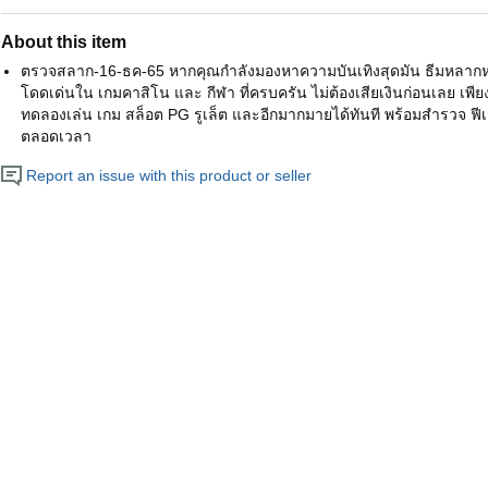
About this item
ตรวจสลาก-16-ธค-65 หากคุณกำลังมองหาความบันเทิงสุดมัน ธีมหลากห
โดดเด่นใน เกมคาสิโน และ กีฬา ที่ครบครัน ไม่ต้องเสียเงินก่อนเลย เพีย
ทดลองเล่น เกม สล็อต PG รูเล็ต และอีกมากมายได้ทันที พร้อมสำรวจ ฟีเจอร
ตลอดเวลา
Report an issue with this product or seller