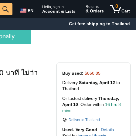
0
Returns
Hello, sign in
EN
& Orders
Cart
Account & Lists
Get free shipping to Thailand
นาที ไม่ว่า
Buy used:
$860.85
Delivery
Saturday, April 12
to
Thailand
Or fastest delivery
Thursday,
April 10
. Order within
16 hrs 8
mins
Deliver to
Thailand
Used: Very Good
|
Details
Sold by
jerseys4thewin