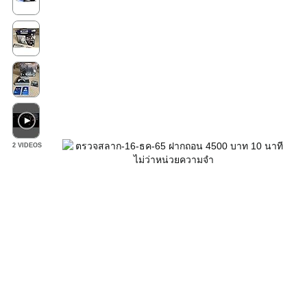
2 VIDEOS