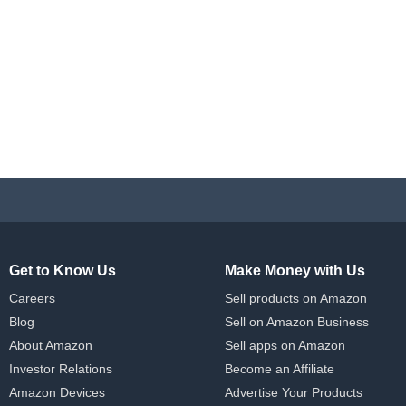
Get to Know Us
Make Money with Us
Careers
Sell products on Amazon
Blog
Sell on Amazon Business
About Amazon
Sell apps on Amazon
Investor Relations
Become an Affiliate
Amazon Devices
Advertise Your Products