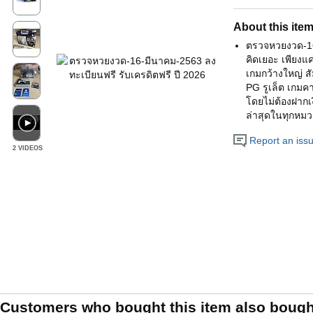
About this ite
ตรวจหวยงวด-16
คิดเยอะ เพียงแ
เกมกว้างใหญ่ 
PG รูเล็ต เกมค
โดยไม่ต้องฝากเ
ล่าสุดในทุกหมว
Report an issue
2 VIDEOS
Customers who bought this item also bough