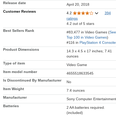
Release date
April 20, 2018
Customer Reviews
4.2
394
ratings
4.2 out of 5 stars
Best Sellers Rank
#83,477 in Video Games (
See
Top 100 in Video Games
)
#116 in
PlayStation 4 Console
Product Dimensions
14.3 x 4.5 x 17 inches; 7.41
ounces
Type of item
Video Game
Item model number
4655518633545
Is Discontinued By Manufacturer
No
Item Weight
7.4 ounces
Manufacturer
Sony Computer Entertainmen
Batteries
2 AA batteries required.
(included)