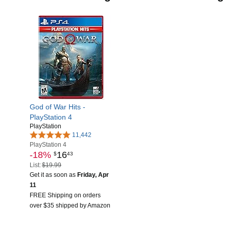
God of War Hits -
PlayStation 4
PlayStation
11,442
PlayStation 4
-18%
16
$
43
List:
$19.99
Get it as soon as
Friday, Apr
11
FREE Shipping on orders
over $35 shipped by Amazon