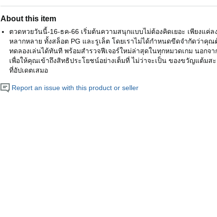
About this item
ตวดหวยวันนี้-16-ธค-66 เริ่มต้นความสนุกแบบไม่ต้องคิดเยอะ เพียงแค่ลง
หลากหลาย ทั้งสล็อต PG และรูเล็ต โดยเราไม่ได้กำหนดขีดจำกัดว่าคุณต
ทดลองเล่นได้ทันที พร้อมสำรวจฟีเจอร์ใหม่ล่าสุดในทุกหมวดเกม นอกจา
เพื่อให้คุณเข้าถึงสิทธิประโยชน์อย่างเต็มที่ ไม่ว่าจะเป็น ของขวัญแต้ม
ที่อัปเดตเสมอ
Report an issue with this product or seller