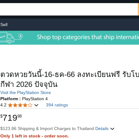
Sell
ตวดหวยวันนี้-16-ธค-66 ลงทะเบียนฟรี รับโ
กีฬา 2026 ปัจจุบัน
Visit the PlayStation Store
Platform :
PlayStation 4
4.2
394 ratings
719
$
98
$123.86 Shipping & Import Charges to Thailand
Details
Only 1 left in stock - order soon.