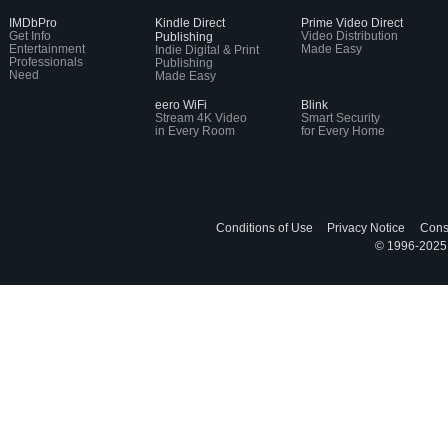
IMDbPro
Kindle Direct
Prime Video Direct
Get Info
Video Distribution
Publishing
Entertainment
Made Easy
Indie Digital & Print
Professionals
Publishing
Need
Made Easy
eero WiFi
Blink
Stream 4K Video
Smart Security
in Every Room
for Every Home
Conditions of Use
Privacy Notice
Cons
© 1996-2025, 