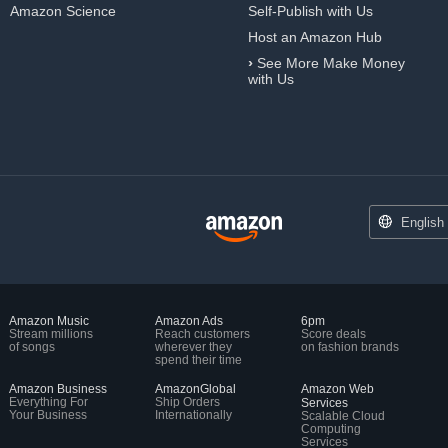
Amazon Science
Self-Publish with Us
Host an Amazon Hub
›
See More Make Money
with Us
English
Amazon Music
Amazon Ads
6pm
Stream millions
Reach customers
Score deals
of songs
wherever they
on fashion brands
spend their time
Amazon Business
AmazonGlobal
Amazon Web
Everything For
Ship Orders
Services
Your Business
Internationally
Scalable Cloud
Computing
Services