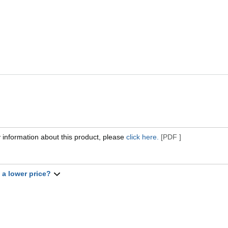
 information about this product, please
click here.
[PDF ]
t a lower price?