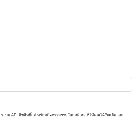
อ ระบบ API ลิขสิทธิ์แท้ พร้อมกิจกรรมรายวันสุดพิเศษ ที่ให้คุณได้รับแต้ม แลก