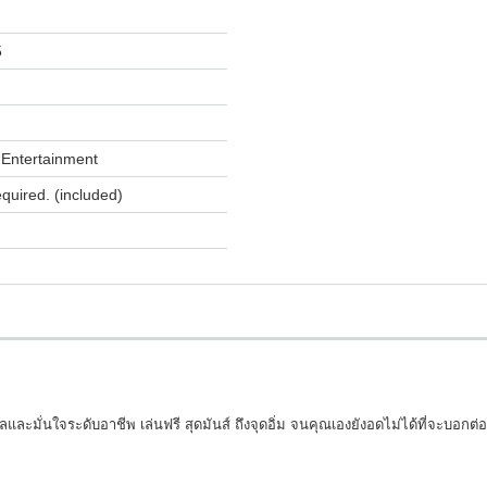
5
Entertainment
equired. (included)
และมั่นใจระดับอาชีพ เล่นฟรี สุดมันส์ ถึงจุดอิ่ม จนคุณเองยังอดไม่ได้ที่จะบอกต่