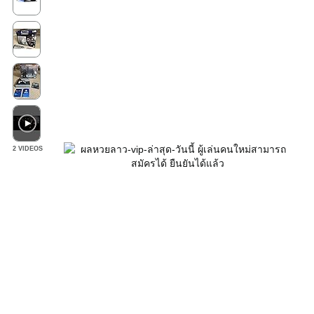
2 VIDEOS