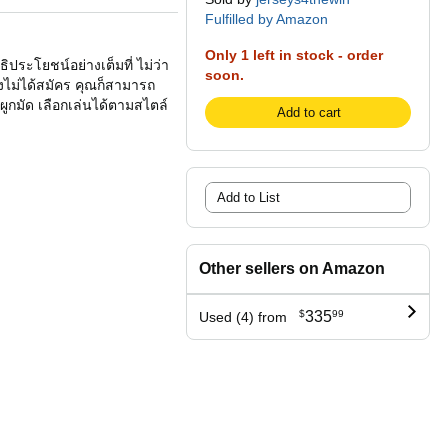
Fulfilled by Amazon
Only 1 left in stock - order
ประโยชน์อย่างเต็มที่ ไม่ว่า
soon.
งไม่ได้สมัคร คุณก็สามารถ
ผูกมัด เลือกเล่นได้ตามสไตล์
Add to cart
Add to List
Other sellers on Amazon
$
335
99
Used (4) from