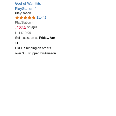
God of War Hits -
PlayStation 4
PlayStation
11,442
PlayStation 4
-18%
16
$
43
List:
$19.99
Get it as soon as
Friday, Apr
11
FREE Shipping on orders
over $35 shipped by Amazon