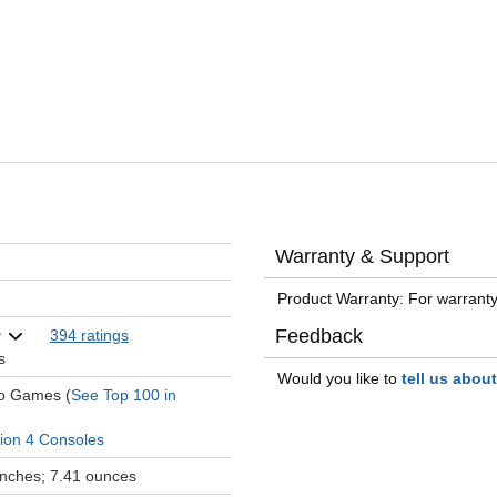
Warranty & Support
Product Warranty: For warranty
Feedback
394 ratings
s
Would you like to
tell us abou
eo Games (
See Top 100 in
tion 4 Consoles
 inches; 7.41 ounces