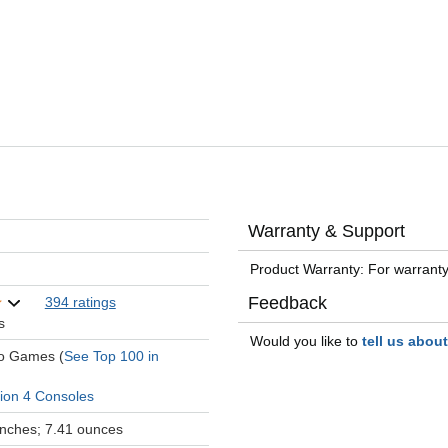
Warranty & Support
Product Warranty: For warranty
Feedback
394 ratings
s
Would you like to
tell us abou
eo Games (
See Top 100 in
tion 4 Consoles
 inches; 7.41 ounces