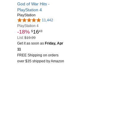
God of War Hits -
PlayStation 4
PlayStation
11,442
PlayStation 4
-18%
16
$
43
List:
$19.99
Get it as soon as
Friday, Apr
11
FREE Shipping on orders
over $35 shipped by Amazon