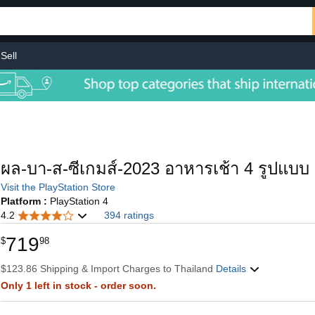
Sell
ผล-บา-ส-ซีเกมส์-2023 อาหารเช้า 4 รูปแบบ 
Visit the PlayStation Store
Platform :
PlayStation 4
4.2
394 ratings
719
$
98
$123.86 Shipping & Import Charges to Thailand
Details
Only 1 left in stock - order soon.