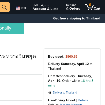
0
Returns
Hello, sign in
EN
& Orders
Cart
Account & Lists
Get free shipping to Thailand
ระหว่างวันหยุด
Buy used:
$860.85
Delivery
Saturday, April 12
to
Thailand
Or fastest delivery
Thursday,
April 10
. Order within
16 hrs 8
mins
Deliver to
Thailand
Used: Very Good
|
Details
Sold by
jerseys4thewin