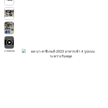
2 VIDEOS