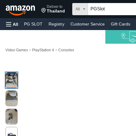
Deliver to
All
Thailand
PG SLOT
Registry
Customer Service
Gift Cards
All
›
›
Video Games
PlayStation 4
Consoles