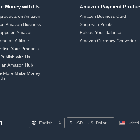
e Money with Us
Amazon Payment Produc
 products on Amazon
Amazon Business Card
 on Amazon Business
Shop with Points
 apps on Amazon
Reload Your Balance
me an Affiliate
Amazon Currency Converter
rtise Your Products
-Publish with Us
t an Amazon Hub
e More Make Money
 Us
English
$
USD - U.S. Dollar
United