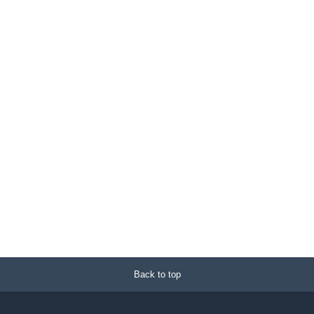
Back to top