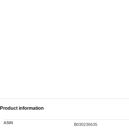
Product information
ASIN
B030236635