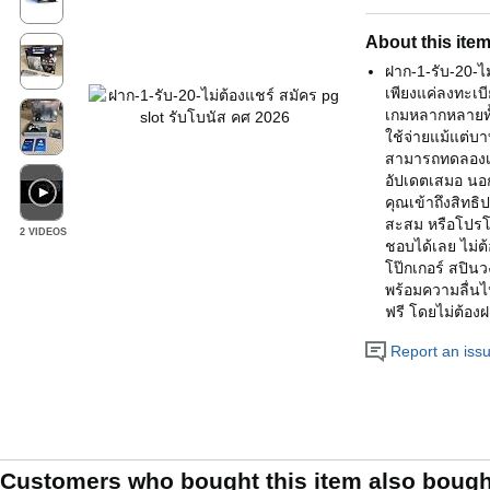
About this ite
ฝาก-1-รับ-20-ไ
เพียงแค่ลงทะเบ
เกมหลากหลายทั้
ใช้จ่ายแม้แต่บา
สามารถทดลองเล่
อัปเดตเสมอ นอก
คุณเข้าถึงสิทธิ
สะสม หรือโปรโมช
2 VIDEOS
ชอบได้เลย ไม่
โป๊กเกอร์ สปิน
พร้อมความลื่นไ
ฟรี โดยไม่ต้องฝ
Report an issue
Customers who bought this item also bough