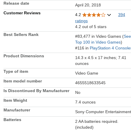
Release date
April 20, 2018
Customer Reviews
4.2
394
ratings
4.2 out of 5 stars
Best Sellers Rank
#83,477 in Video Games (
See
Top 100 in Video Games
)
#116 in
PlayStation 4 Console
Product Dimensions
14.3 x 4.5 x 17 inches; 7.41
ounces
Type of item
Video Game
Item model number
4655518633545
Is Discontinued By Manufacturer
No
Item Weight
7.4 ounces
Manufacturer
Sony Computer Entertainmen
Batteries
2 AA batteries required.
(included)