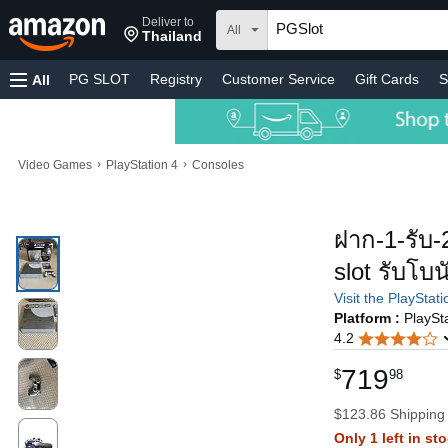
Deliver to
All
Thailand
PG SLOT
Registry
Customer Service
Gift Cards
S
All
›
›
Video Games
PlayStation 4
Consoles
ฝาก-1-รับ-
slot รับโบ
Visit the PlayStat
Platform :
PlaySt
4.2
719
$
98
$123.86 Shipping
Only 1 left in st