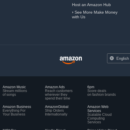
Host an Amazon Hub
›
See More Make Money
with Us
English
Amazon Music
Amazon Ads
6pm
Stream millions
Reach customers
Score deals
of songs
wherever they
on fashion brands
spend their time
Amazon Business
AmazonGlobal
Amazon Web
Everything For
Ship Orders
Services
Your Business
Internationally
Scalable Cloud
Computing
Services