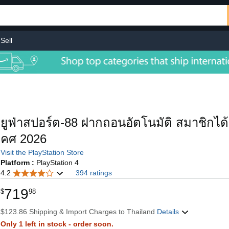
Sell
ยูฟ่าสปอร์ต-88 ฝากถอนอัตโนมัติ สมาชิกได้ร
คศ 2026
Visit the PlayStation Store
Platform :
PlayStation 4
4.2
394 ratings
719
$
98
$123.86 Shipping & Import Charges to Thailand
Details
Only 1 left in stock - order soon.