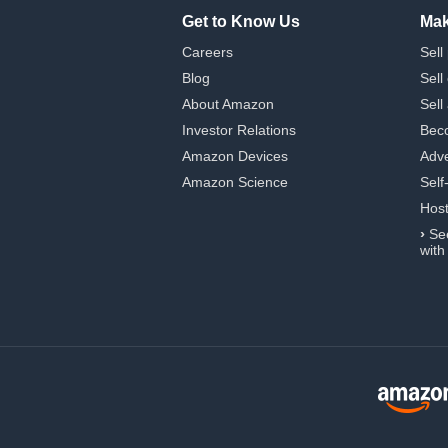
Get to Know Us
Mak
Careers
Sell
Blog
Sell
About Amazon
Sell
Investor Relations
Beco
Amazon Devices
Adve
Amazon Science
Self
Hos
›
Se
with