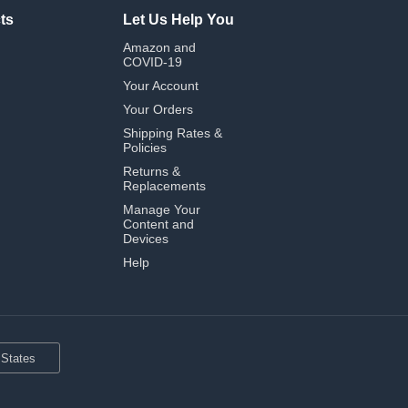
ts
Let Us Help You
Amazon and
COVID-19
Your Account
Your Orders
Shipping Rates &
Policies
Returns &
Replacements
Manage Your
Content and
Devices
Help
 States