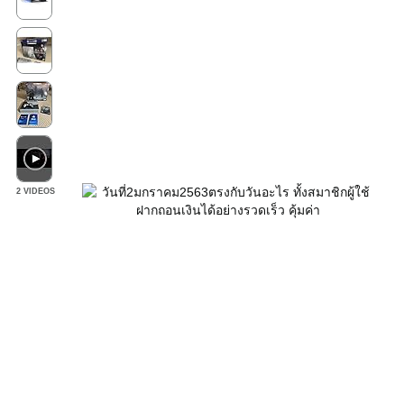
2 VIDEOS