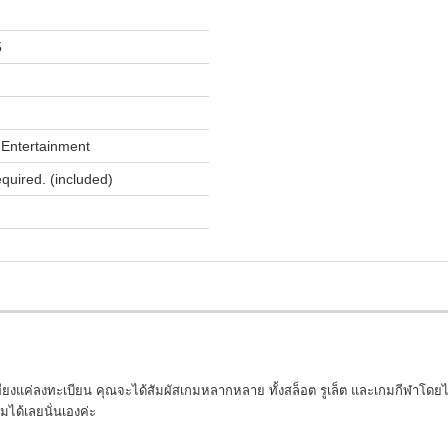
5
Entertainment
equired. (included)
ยงแค่ลงทะเบียน คุณจะได้สัมผัสเกมหลากหลาย ทั้งสล็อต รูเล็ต และเกมกีฬาโดยไม่
ได้เลยนั่นเองค่ะ