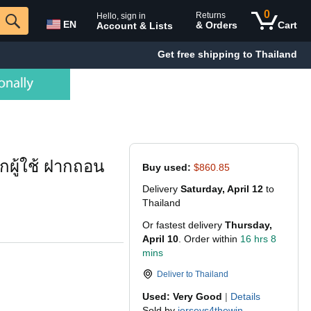
0
Returns
Hello, sign in
EN
& Orders
Cart
Account & Lists
Get free shipping to Thailand
กผู้ใช้ ฝากถอน
Buy used:
$860.85
Delivery
Saturday, April 12
to
Thailand
Or fastest delivery
Thursday,
April 10
. Order within
16 hrs 8
mins
Deliver to
Thailand
Used: Very Good
|
Details
Sold by
jerseys4thewin