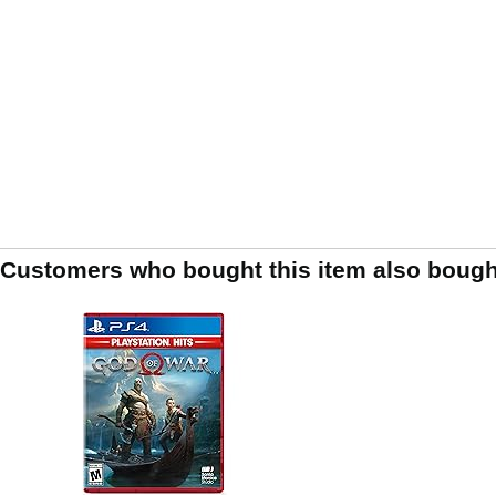
Customers who bought this item also bough