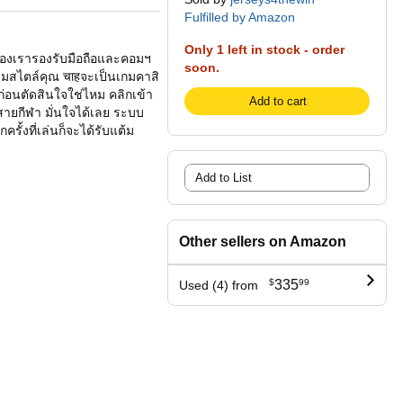
Fulfilled by Amazon
Only 1 left in stock - order
ของเรารองรับมือถือและคอมฯ
soon.
ามสไตล์คุณ चाहจะเป็นเกมคาสิ
อนตัดสินใจใช่ไหม คลิกเข้า
Add to cart
ือสายกีฬา มั่นใจได้เลย ระบบ
ครั้งที่เล่นก็จะได้รับแต้ม
Add to List
Other sellers on Amazon
$
335
99
Used (4) from