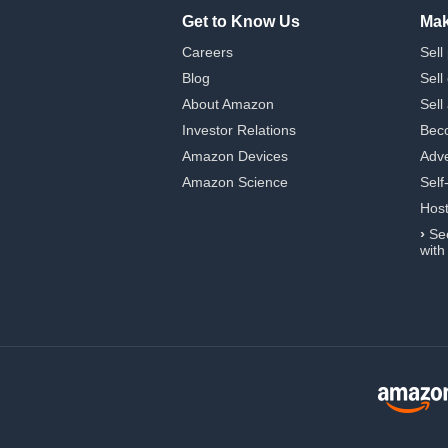
Get to Know Us
Mak
Careers
Sell
Blog
Sell
About Amazon
Sell
Investor Relations
Beco
Amazon Devices
Adve
Amazon Science
Self
Hos
›
Se
with