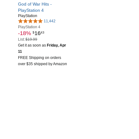
God of War Hits -
PlayStation 4
PlayStation
11,442
PlayStation 4
-18%
16
$
43
List:
$19.99
Get it as soon as
Friday, Apr
11
FREE Shipping on orders
over $35 shipped by Amazon