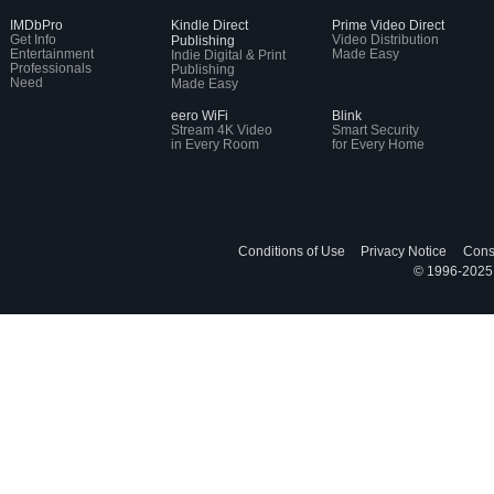
IMDbPro
Kindle Direct
Prime Video Direct
Get Info
Video Distribution
Publishing
Entertainment
Made Easy
Indie Digital & Print
Professionals
Publishing
Need
Made Easy
eero WiFi
Blink
Stream 4K Video
Smart Security
in Every Room
for Every Home
Conditions of Use
Privacy Notice
Cons
© 1996-2025, 