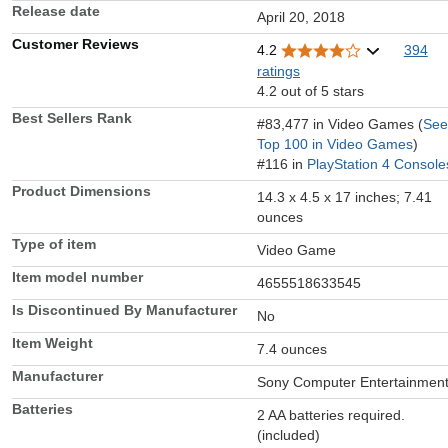
Release date
April 20, 2018
Customer Reviews
4.2
394
ratings
4.2 out of 5 stars
Best Sellers Rank
#83,477 in Video Games (
See
Top 100 in Video Games
)
#116 in
PlayStation 4 Console
Product Dimensions
14.3 x 4.5 x 17 inches; 7.41
ounces
Type of item
Video Game
Item model number
4655518633545
Is Discontinued By Manufacturer
No
Item Weight
7.4 ounces
Manufacturer
Sony Computer Entertainmen
Batteries
2 AA batteries required.
(included)