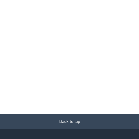
Back to top