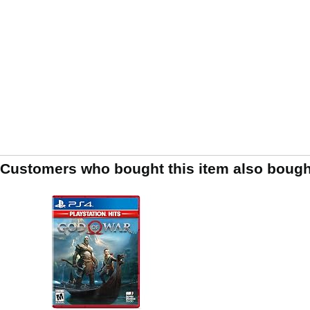
Customers who bought this item also bough