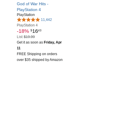
God of War Hits -
PlayStation 4
PlayStation
11,442
PlayStation 4
-18%
16
$
43
List:
$19.99
Get it as soon as
Friday, Apr
11
FREE Shipping on orders
over $35 shipped by Amazon