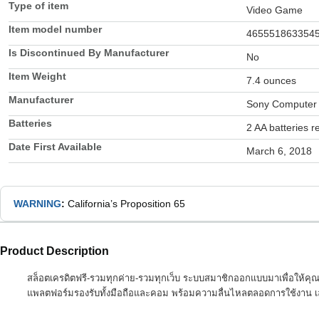
Type of item
Video Game
Item model number
465551863354
Is Discontinued By Manufacturer
No
Item Weight
7.4 ounces
Manufacturer
Sony Computer 
Batteries
2 AA batteries r
Date First Available
March 6, 2018
WARNING
:
California’s Proposition 65
Product Description
สล็อตเครดิตฟรี-รวมทุกค่าย-รวมทุกเว็บ ระบบสมาชิกออกแบบมาเพื่อให้คุณ
แพลตฟอร์มรองรับทั้งมือถือและคอม พร้อมความลื่นไหลตลอดการใช้งาน เล่