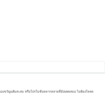
รับของขวัญแต้มสะสม หรือโปรโมชั่นหลากหลายที่อัปเดตเสมอ ไม่ต้องโหลด