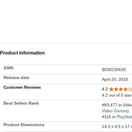
Product information
ASIN
B030236635
Release date
April 20, 2018
Customer Reviews
4.2
4.2 out of 5 star
Best Sellers Rank
#83,477 in Vid
Video Games
)
#116 in
PlaySta
Product Dimensions
14.3 x 4.5 x 17