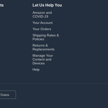
ts
Let Us Help You
Amazon and
COVID-19
Your Account
Your Orders
Shipping Rates &
Policies
Returns &
Replacements
Manage Your
Content and
Devices
Help
 States