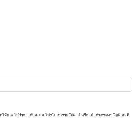
ให้คุณ ไม่ว่าจะแต้มสะสม โปรโมชั่นรายสัปดาห์ หรือแม้แต่ชุดของขวัญพิเศษที่