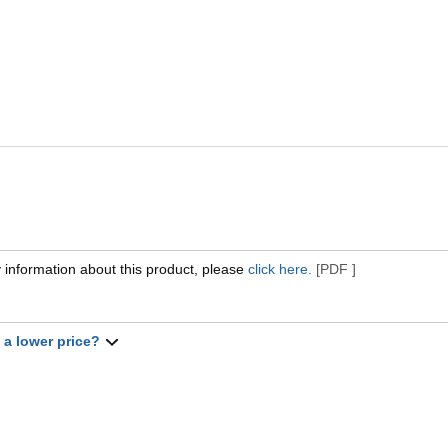
 information about this product, please
click here.
[PDF ]
t a lower price?