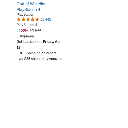
God of War Hits -
PlayStation 4
PlayStation
11,442
PlayStation 4
-18%
16
$
43
List:
$19.99
Get it as soon as
Friday, Apr
11
FREE Shipping on orders
over $35 shipped by Amazon