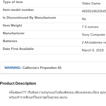
Type of item
Video Game
Item model number
465551863354
Is Discontinued By Manufacturer
No
Item Weight
7.4 ounces
Manufacturer
Sony Computer 
Batteries
2 AA batteries r
Date First Available
March 6, 2018
WARNING
:
California’s Proposition 65
Product Description
สล็อตbeo777 เริ่มต้นความสนุกแบบไม่ต้องคิดเยอะเพียงแค่ลงทะเบียน คุณจ
พร้อมสำรวจฟีเจอร์ใหม่ล่าสุดในทุกหมวดเกม