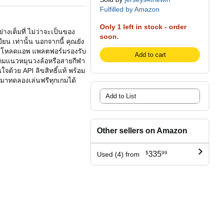
Fulfilled by Amazon
Only 1 left in stock - order
งเต็มที่ ไม่ว่าจะเป็นของ
soon.
น เท่านั้น นอกจากนี้ คุณยัง
้องโหลดแอพ แพลตฟอร์มรองรับ
Add to cart
เกมแนวหมุนวงล้อหรือสายกีฬา
ใจด้วย API ลิขสิทธิ์แท้ พร้อม
้ามาทดลองเล่นฟรีทุกเกมได้
Add to List
Other sellers on Amazon
$
335
99
Used (4) from