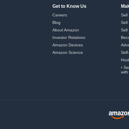
Get to Know Us
Mak
Careers
Sell
Blog
Sell
About Amazon
Sell
Investor Relations
Beco
Amazon Devices
Adve
Amazon Science
Self
Hos
›
Se
with