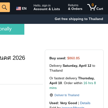
0
Returns
Hello, sign in
EN
& Orders
Cart
Account & Lists
Get free shipping to Thailand
งในคศ 2026
Buy used:
$860.85
Delivery
Saturday, April 12
to
Thailand
Or fastest delivery
Thursday,
April 10
. Order within
16 hrs 8
mins
Deliver to
Thailand
Used: Very Good
|
Details
Sold by
jerseys4thewin