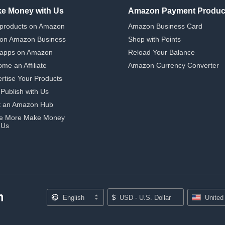
e Money with Us
Amazon Payment Produc
 products on Amazon
Amazon Business Card
 on Amazon Business
Shop with Points
 apps on Amazon
Reload Your Balance
me an Affiliate
Amazon Currency Converter
rtise Your Products
-Publish with Us
t an Amazon Hub
e More Make Money
 Us
English
$
USD - U.S. Dollar
United