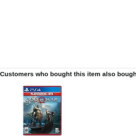
Customers who bought this item also bough