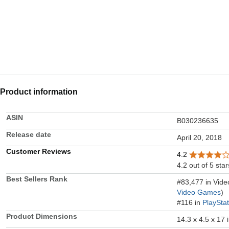
Product information
ASIN
B030236635
Release date
April 20, 2018
Customer Reviews
4.2
4.2 out of 5 star
Best Sellers Rank
#83,477 in Vid
Video Games
)
#116 in
PlaySta
Product Dimensions
14.3 x 4.5 x 17