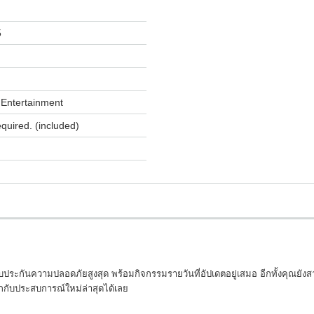
5
Entertainment
equired. (included)
รารับประกันความปลอดภัยสูงสุด พร้อมกิจกรรมรายวันที่อัปเดตอยู่เสมอ อีกทั้งคุณ
นุกกับประสบการณ์ใหม่ล่าสุดได้เลย