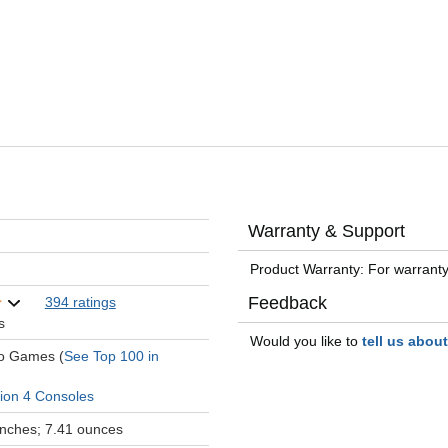
Warranty & Support
Product Warranty: For warranty
Feedback
394 ratings
s
Would you like to
tell us abou
eo Games (
See Top 100 in
tion 4 Consoles
 inches; 7.41 ounces