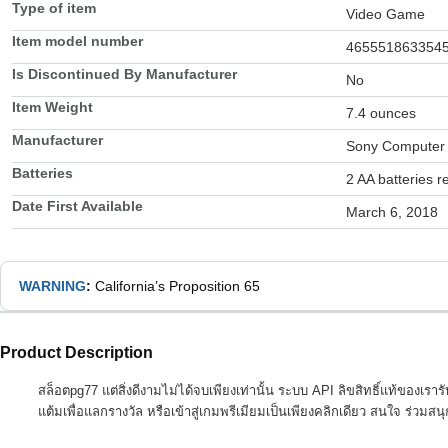
Type of item
Video Game
Item model number
465551863354
Is Discontinued By Manufacturer
No
Item Weight
7.4 ounces
Manufacturer
Sony Computer 
Batteries
2 AA batteries r
Date First Available
March 6, 2018
WARNING
:
California’s Proposition 65
Product Description
สล็อตpg77 แต่สิ่งดีงามไม่ได้จบเพียงเท่านั้น ระบบ API ลิขสิทธิ์แท้ของเ
แต้มเพื่อแลกรางวัล หรือเข้าสู่เกมพรีเมียมเป็นเพียงคลิกเดียว สนใจ ร่วมส