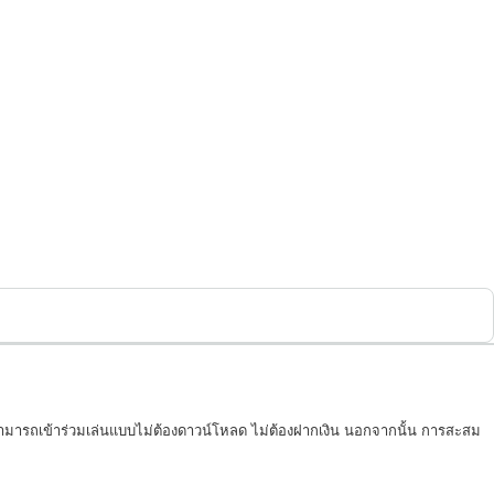
ยังสามารถเข้าร่วมเล่นแบบไม่ต้องดาวน์โหลด ไม่ต้องฝากเงิน นอกจากนั้น การสะสม