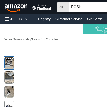
Deliver to
All
Thailand
PG SLOT
Registry
Customer Service
Gift Cards
All
›
›
Video Games
PlayStation 4
Consoles