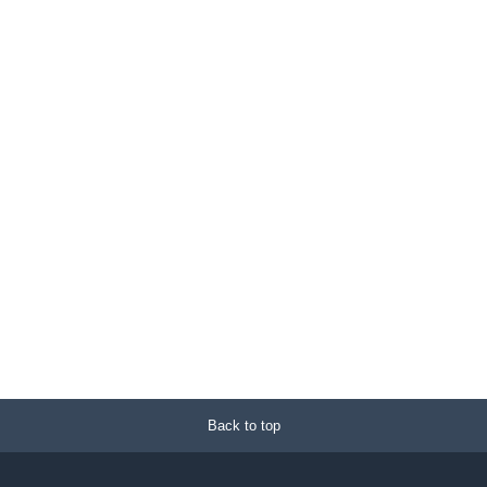
Back to top