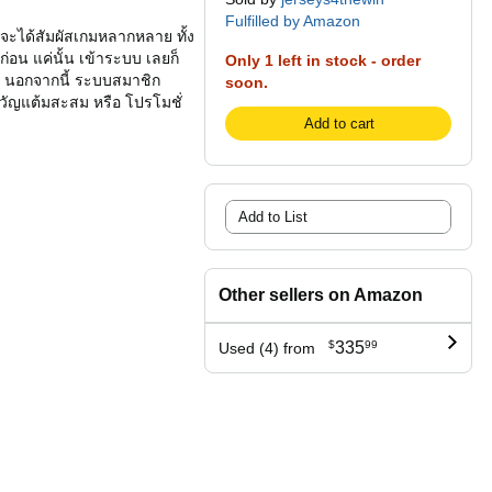
Fulfilled by Amazon
จะได้สัมผัสเกมหลากหลาย ทั้ง
ก่อน แค่นั้น เข้าระบบ เลยก็
Only 1 left in stock - order
ม นอกจากนี้ ระบบสมาชิก
soon.
ขวัญแต้มสะสม หรือ โปรโมชั่
Add to cart
Add to List
Other sellers on Amazon
$
335
99
Used (4) from