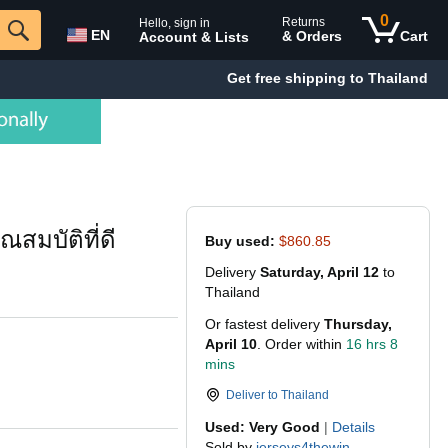
0
Returns
Hello, sign in
EN
& Orders
Cart
Account & Lists
Get free shipping to Thailand
สมบัติที่ดี
Buy used:
$860.85
Delivery
Saturday, April 12
to
Thailand
Or fastest delivery
Thursday,
April 10
. Order within
16 hrs 8
mins
Deliver to
Thailand
Used: Very Good
|
Details
Sold by
jerseys4thewin