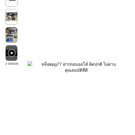
2 VIDEOS