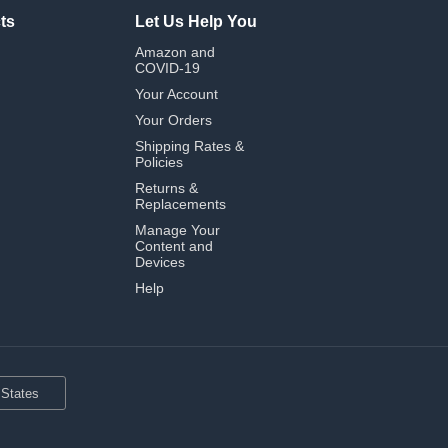
ts
Let Us Help You
Amazon and
COVID-19
Your Account
Your Orders
Shipping Rates &
Policies
Returns &
Replacements
Manage Your
Content and
Devices
Help
 States