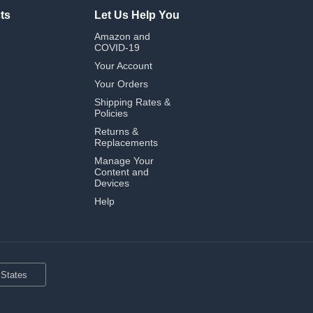
ts
Let Us Help You
Amazon and
COVID-19
Your Account
Your Orders
Shipping Rates &
Policies
Returns &
Replacements
Manage Your
Content and
Devices
Help
 States