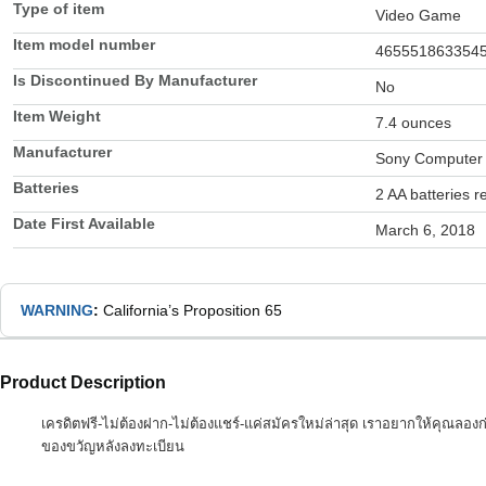
Type of item
Video Game
Item model number
465551863354
Is Discontinued By Manufacturer
No
Item Weight
7.4 ounces
Manufacturer
Sony Computer 
Batteries
2 AA batteries r
Date First Available
March 6, 2018
WARNING
:
California’s Proposition 65
Product Description
เครดิตฟรี-ไม่ต้องฝาก-ไม่ต้องแชร์-แค่สมัครใหม่ล่าสุด เราอยากให้คุณลองก
ของขวัญหลังลงทะเบียน