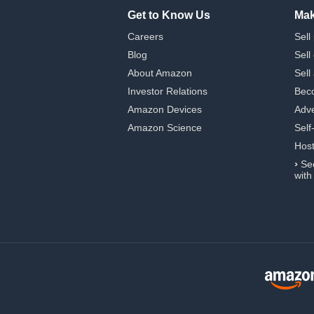
Get to Know Us
Mak
Careers
Sell
Blog
Sell
About Amazon
Sell
Investor Relations
Beco
Amazon Devices
Adve
Amazon Science
Self
Hos
›
Se
with