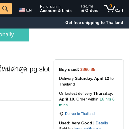
0
Returns
Hello, sign in
EN
& Orders
Cart
Account & Lists
Get free shipping to Thailand
หม่ล่าสุด pg slot
Buy used:
$860.85
Delivery
Saturday, April 12
to
Thailand
Or fastest delivery
Thursday,
April 10
. Order within
16 hrs 8
mins
Deliver to
Thailand
Used: Very Good
|
Details
Sold by
jerseys4thewin