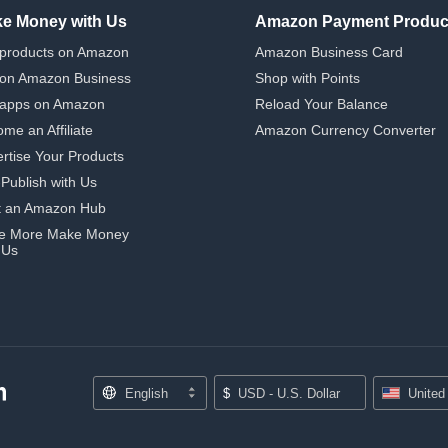
e Money with Us
Amazon Payment Produc
 products on Amazon
Amazon Business Card
 on Amazon Business
Shop with Points
 apps on Amazon
Reload Your Balance
me an Affiliate
Amazon Currency Converter
rtise Your Products
-Publish with Us
t an Amazon Hub
e More Make Money
 Us
English
$
USD - U.S. Dollar
United