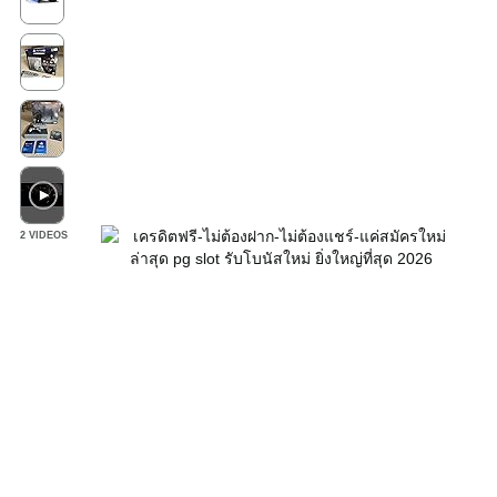
2 VIDEOS