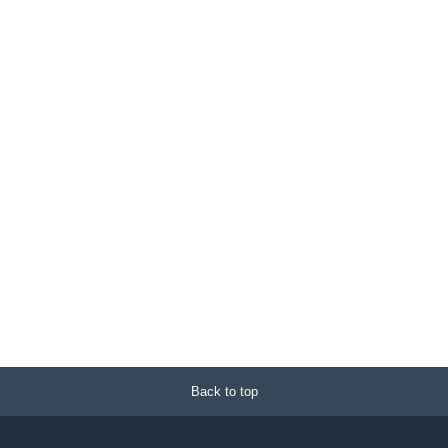
Back to top