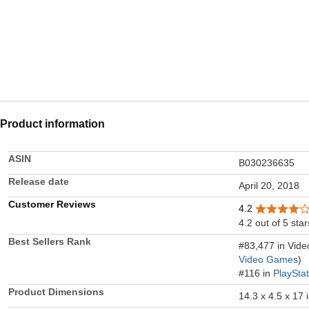
Product information
ASIN
B030236635
Release date
April 20, 2018
Customer Reviews
4.2
4.2 out of 5 star
Best Sellers Rank
#83,477 in Vid
Video Games
)
#116 in
PlaySta
Product Dimensions
14.3 x 4.5 x 17