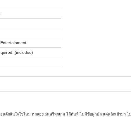
5
Entertainment
equired. (included)
่อนตัดสินใจใช่ไหม ทดลองเล่นฟรีทุกเกม ได้ทันที ไม่มีข้อผูกมัด แค่คลิกเข้ามา 