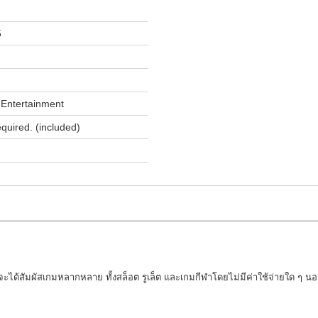
5
Entertainment
equired. (included)
ณจะได้สัมผัสเกมหลากหลาย ทั้งสล็อต รูเล็ต และเกมกีฬาโดยไม่มีค่าใช้จ่ายใด ๆ น