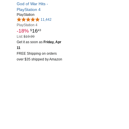
God of War Hits -
PlayStation 4
PlayStation
11,442
PlayStation 4
-18%
16
$
43
List:
$19.99
Get it as soon as
Friday, Apr
11
FREE Shipping on orders
over $35 shipped by Amazon