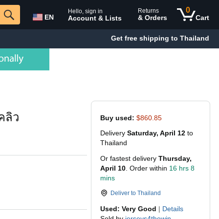
0
Returns
Hello, sign in
EN
& Orders
Cart
Account & Lists
Get free shipping to Thailand
คลิว
Buy used:
$860.85
Delivery
Saturday, April 12
to
Thailand
Or fastest delivery
Thursday,
April 10
. Order within
16 hrs 8
mins
Deliver to
Thailand
Used: Very Good
|
Details
Sold by
jerseys4thewin