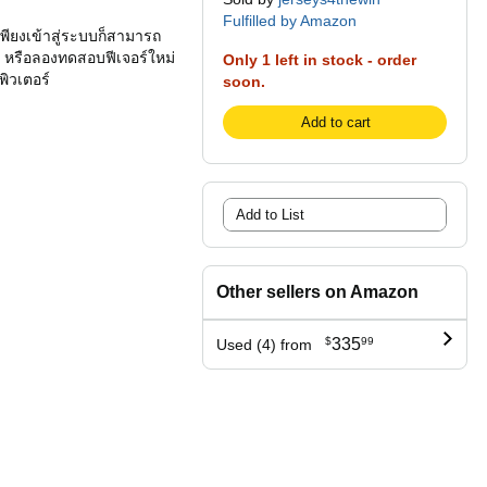
Fulfilled by Amazon
เพียงเข้าสู่ระบบก็สามารถ
ง หรือลองทดสอบฟีเจอร์ใหม่
Only 1 left in stock - order
ิวเตอร์
soon.
Add to cart
Add to List
Other sellers on Amazon
$
335
99
Used (4) from