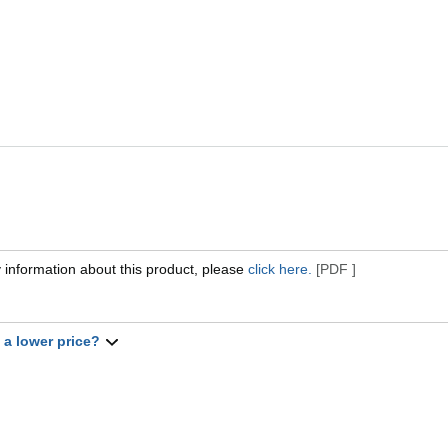
 information about this product, please
click here.
[PDF ]
t a lower price?