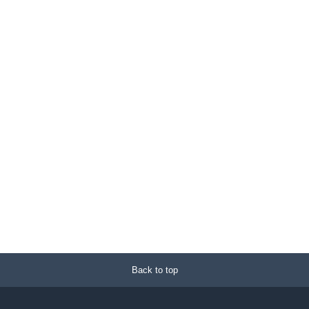
Back to top