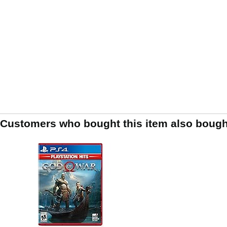
Customers who bought this item also bough