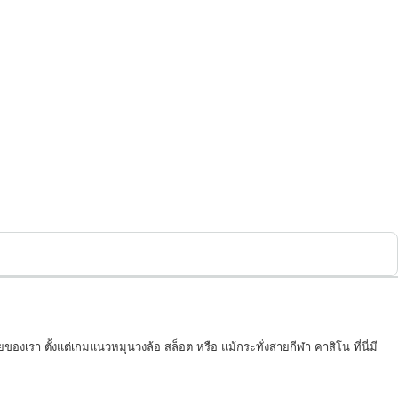
องเรา ตั้งแต่เกมแนวหมุนวงล้อ สล็อต หรือ แม้กระทั่งสายกีฬา คาสิโน ที่นี่มี