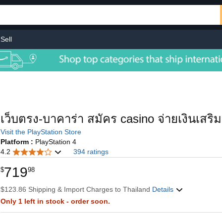
Sell
เว็บตรง-บาคาร่า สมัคร casino จ่ายเงินเสริ
Visit the PlayStation Store
Platform :
PlayStation 4
4.2
394 ratings
719
$
98
$123.86 Shipping & Import Charges to Thailand
Details
Only 1 left in stock - order soon.