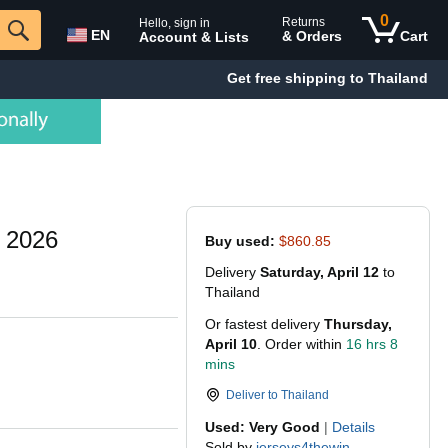
0
Returns
Hello, sign in
EN
& Orders
Cart
Account & Lists
Get free shipping to Thailand
ม 2026
Buy used:
$860.85
Delivery
Saturday, April 12
to
Thailand
Or fastest delivery
Thursday,
April 10
. Order within
16 hrs 8
mins
Deliver to
Thailand
Used: Very Good
|
Details
Sold by
jerseys4thewin