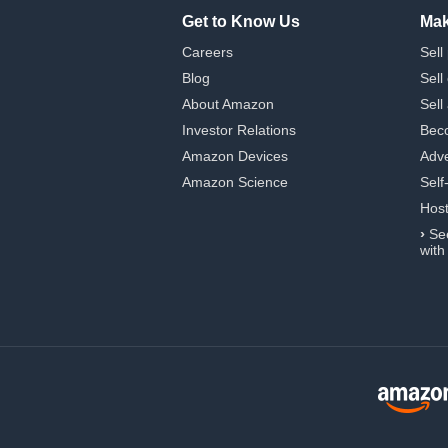
Get to Know Us
Mak
Careers
Sell
Blog
Sell
About Amazon
Sell
Investor Relations
Beco
Amazon Devices
Adve
Amazon Science
Self
Hos
›
Se
with