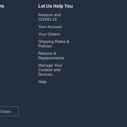
ts
Let Us Help You
Amazon and
COVID-19
Your Account
Your Orders
Shipping Rates &
Policies
Returns &
Replacements
Manage Your
Content and
Devices
Help
 States