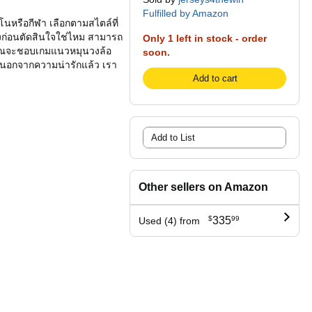
Fulfilled by Amazon
โนหรือกีฬา เลือกตามสไตล์ที่
งก่อนตัดสินใจใช่ไหม สามารถ
Only 1 left in stock - order
าคุณจะชอบเกมแนวหมุนวงล้อ
soon.
น นอกจากความน่ารักแล้ว เรา
Add to cart
Add to List
Other sellers on Amazon
$
335
99
Used (4) from