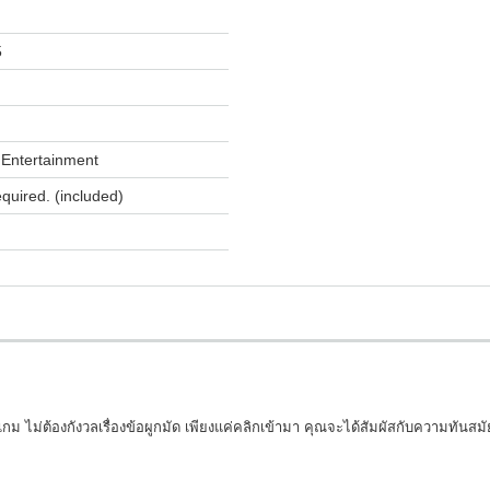
5
Entertainment
equired. (included)
 ไม่ต้องกังวลเรื่องข้อผูกมัด เพียงแค่คลิกเข้ามา คุณจะได้สัมผัสกับความทันสมัยข