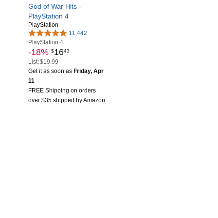
God of War Hits -
PlayStation 4
PlayStation
11,442
PlayStation 4
-18%
16
$
43
List:
$19.99
Get it as soon as
Friday, Apr
11
FREE Shipping on orders
over $35 shipped by Amazon