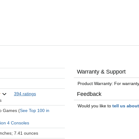
Warranty & Support
Product Warranty: For warranty
Feedback
394 ratings
s
Would you like to
tell us abou
eo Games (
See Top 100 in
tion 4 Consoles
 inches; 7.41 ounces