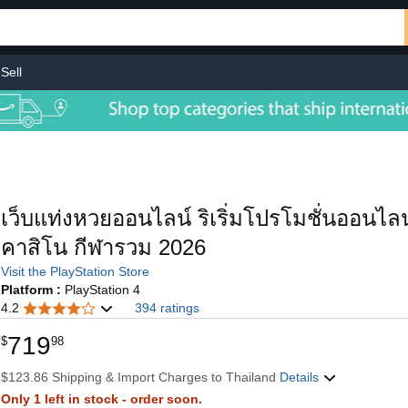
Sell
เว็บแท่งหวยออนไลน์ ริเริ่มโปรโมชั่นออนไ
คาสิโน กีฬารวม 2026
Visit the PlayStation Store
Platform :
PlayStation 4
4.2
394 ratings
719
$
98
$123.86 Shipping & Import Charges to Thailand
Details
Only 1 left in stock - order soon.