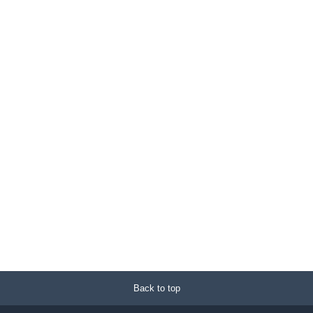
Back to top