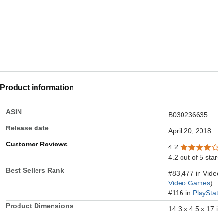
Product information
ASIN
B030236635
Release date
April 20, 2018
Customer Reviews
4.2
4.2 out of 5 star
Best Sellers Rank
#83,477 in Vid
Video Games
)
#116 in
PlaySta
Product Dimensions
14.3 x 4.5 x 17