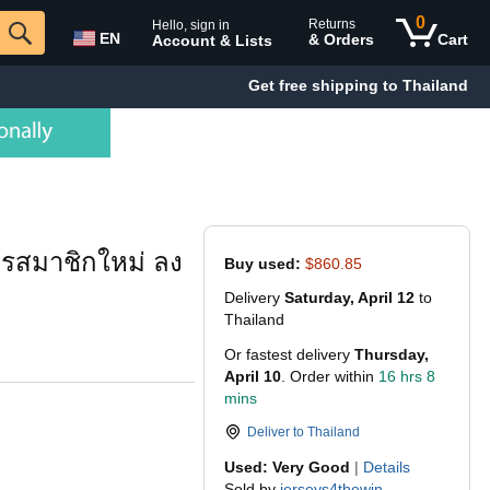
0
Returns
Hello, sign in
EN
& Orders
Cart
Account & Lists
Get free shipping to Thailand
ครสมาชิกใหม่ ลง
Buy used:
$860.85
Delivery
Saturday, April 12
to
Thailand
Or fastest delivery
Thursday,
April 10
. Order within
16 hrs 8
mins
Deliver to
Thailand
Used: Very Good
|
Details
Sold by
jerseys4thewin