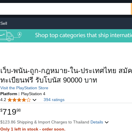
Sell
เว็บ-พนัน-ถูก-กฎหมาย-ใน-ประเทศไทย สมั
ทะเบียนฟรี รับโบนัส 90000 บาท
Visit the PlayStation Store
Platform :
PlayStation 4
4.2
394 ratings
719
$
98
$123.86 Shipping & Import Charges to Thailand
Details
Only 1 left in stock - order soon.