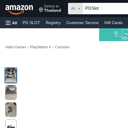
Deliver to
All
Thailand
PG SLOT
Registry
Customer Service
Gift Cards
All
›
›
Video Games
PlayStation 4
Consoles