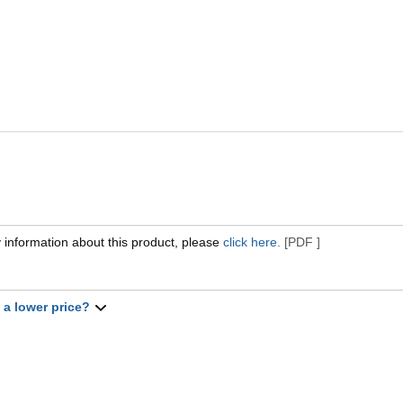
 information about this product, please
click here.
[PDF ]
t a lower price?