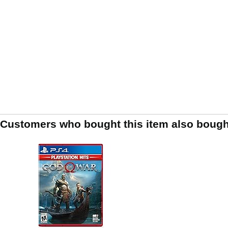
Customers who bought this item also bough