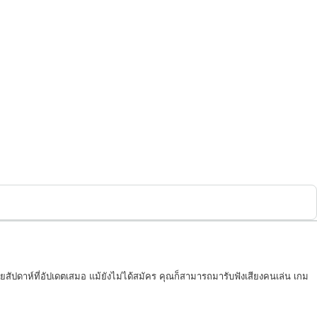
ยสัปดาห์ที่อัปเดตเสมอ แม้ยังไม่ได้สมัคร คุณก็สามารถมารับฟังเสียงคนเล่น เกม