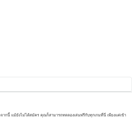
กนี้ แม้ยังไม่ได้สมัคร คุณก็สามารถทดลองเล่นฟรีกับทุกเกมที่นี่ เพียงแค่เข้า