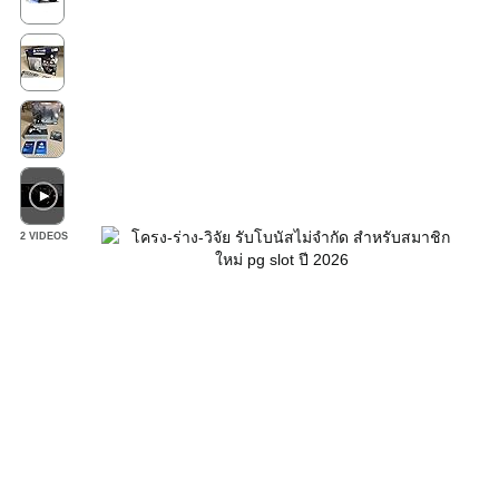
2 VIDEOS