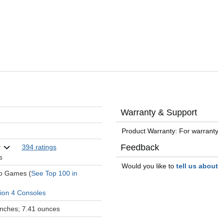
Warranty & Support
Product Warranty: For warranty
Feedback
394 ratings
s
Would you like to
tell us abou
eo Games (
See Top 100 in
tion 4 Consoles
 inches; 7.41 ounces