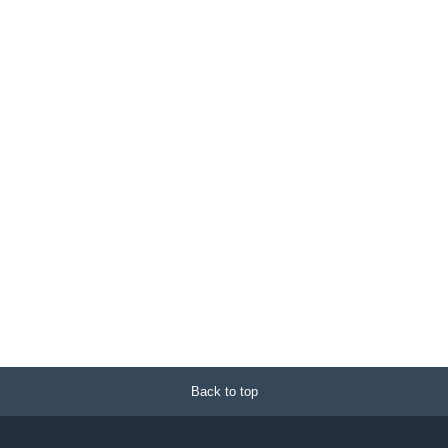
Back to top