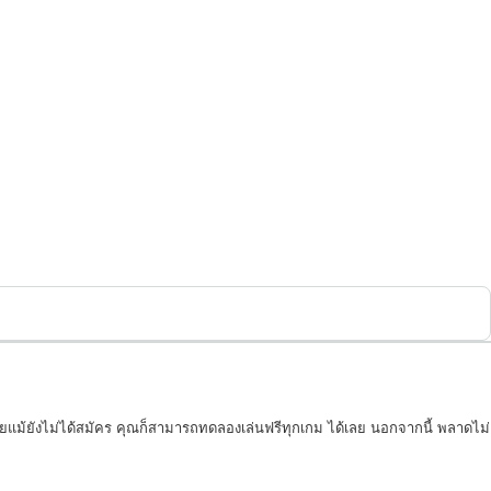
่ายแม้ยังไม่ได้สมัคร คุณก็สามารถทดลองเล่นฟรีทุกเกม ได้เลย นอกจากนี้ พลาดไม่