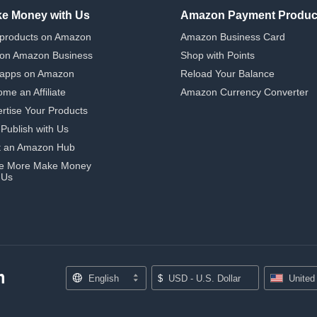
e Money with Us
Amazon Payment Produc
 products on Amazon
Amazon Business Card
 on Amazon Business
Shop with Points
 apps on Amazon
Reload Your Balance
me an Affiliate
Amazon Currency Converter
rtise Your Products
-Publish with Us
t an Amazon Hub
e More Make Money
 Us
English
$
USD - U.S. Dollar
United