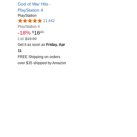
God of War Hits -
PlayStation 4
PlayStation
11,442
PlayStation 4
-18%
16
$
43
List:
$19.99
Get it as soon as
Friday, Apr
11
FREE Shipping on orders
over $35 shipped by Amazon