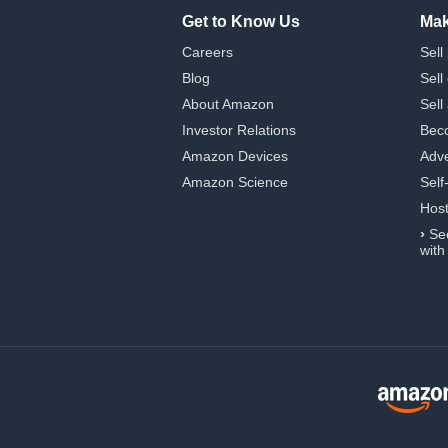
Get to Know Us
Mak
Careers
Sell
Blog
Sell
About Amazon
Sell
Investor Relations
Beco
Amazon Devices
Adve
Amazon Science
Self
Hos
›
Se
with