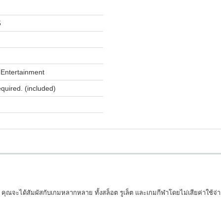
5
Entertainment
equired. (included)
 คุณจะได้สัมผัสกับเกมหลากหลาย ทั้งสล็อต รูเล็ต และเกมกีฬาโดยไม่เสียค่าใช้จ