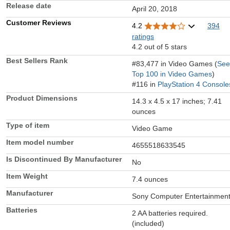
Release date
April 20, 2018
Customer Reviews
4.2
394
ratings
4.2 out of 5 stars
Best Sellers Rank
#83,477 in Video Games (
See
Top 100 in Video Games
)
#116 in
PlayStation 4 Console
Product Dimensions
14.3 x 4.5 x 17 inches; 7.41
ounces
Type of item
Video Game
Item model number
4655518633545
Is Discontinued By Manufacturer
No
Item Weight
7.4 ounces
Manufacturer
Sony Computer Entertainmen
Batteries
2 AA batteries required.
(included)