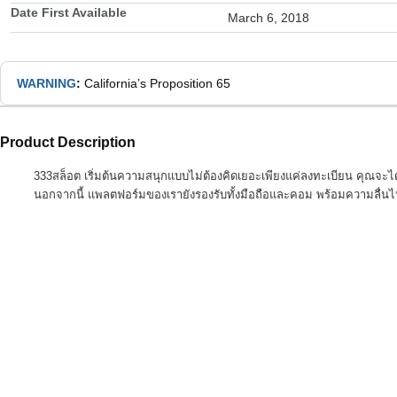
Date First Available
March 6, 2018
WARNING
:
California’s Proposition 65
Product Description
333สล็อต เริ่มต้นความสนุกแบบไม่ต้องคิดเยอะเพียงแค่ลงทะเบียน คุณจะได้
นอกจากนี้ แพลตฟอร์มของเรายังรองรับทั้งมือถือและคอม พร้อมความลื่น