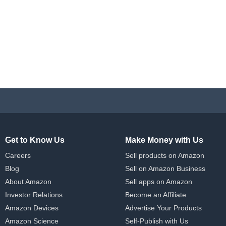
Get to Know Us
Make Money with Us
Careers
Sell products on Amazon
Blog
Sell on Amazon Business
About Amazon
Sell apps on Amazon
Investor Relations
Become an Affiliate
Amazon Devices
Advertise Your Products
Amazon Science
Self-Publish with Us