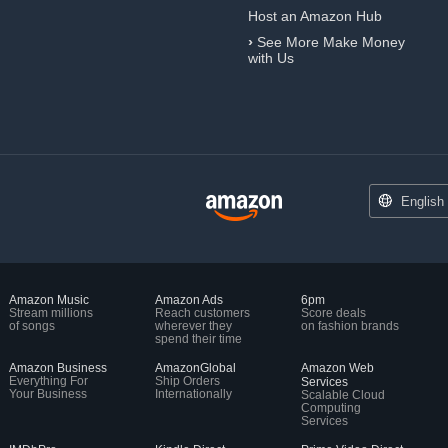
Host an Amazon Hub
›
See More Make Money
with Us
English
Amazon Music
Amazon Ads
6pm
Stream millions
Reach customers
Score deals
of songs
wherever they
on fashion brands
spend their time
Amazon Business
AmazonGlobal
Amazon Web
Everything For
Ship Orders
Services
Your Business
Internationally
Scalable Cloud
Computing
Services