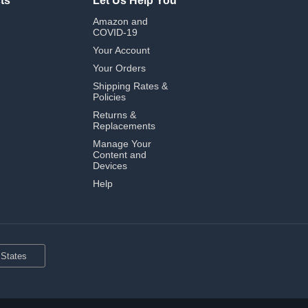
ts
Let Us Help You
Amazon and
COVID-19
Your Account
Your Orders
Shipping Rates &
Policies
Returns &
Replacements
Manage Your
Content and
Devices
Help
 States