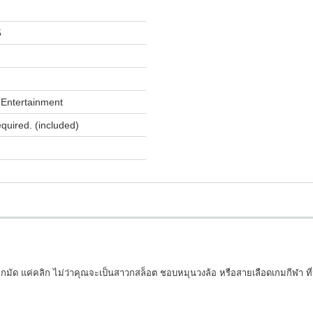
5
Entertainment
equired. (included)
ูกมัด แค่คลิก ไม่ว่าคุณจะเป็นสาวกสล็อต ชอบหมุนวงล้อ หรือสายเลือดเกมกีฬา ที