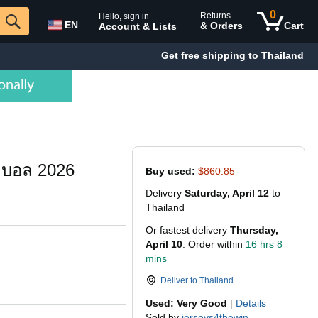
0
Returns
Hello, sign in
EN
& Orders
Cart
Account & Lists
Get free shipping to Thailand
ุตบอล 2026
Buy used:
$860.85
Delivery
Saturday, April 12
to
Thailand
Or fastest delivery
Thursday,
April 10
. Order within
16 hrs 8
mins
Deliver to
Thailand
Used: Very Good
|
Details
Sold by
jerseys4thewin