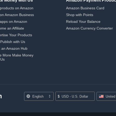
e Money with Us
Amazon Payment Produc
 products on Amazon
Amazon Business Card
 on Amazon Business
Shop with Points
 apps on Amazon
Reload Your Balance
me an Affiliate
Amazon Currency Converter
rtise Your Products
-Publish with Us
t an Amazon Hub
e More Make Money
 Us
English
$
USD - U.S. Dollar
United