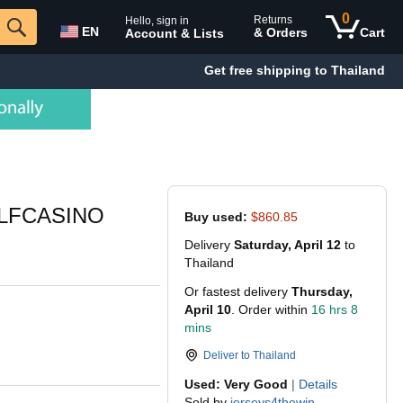
0
Returns
Hello, sign in
EN
& Orders
Cart
Account & Lists
Get free shipping to Thailand
 GOLFCASINO
Buy used:
$860.85
Delivery
Saturday, April 12
to
Thailand
Or fastest delivery
Thursday,
April 10
. Order within
16 hrs 8
mins
Deliver to
Thailand
Used: Very Good
|
Details
Sold by
jerseys4thewin