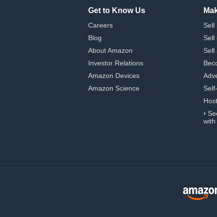
Get to Know Us
Mak
Careers
Sell
Blog
Sell
About Amazon
Sell
Investor Relations
Beco
Amazon Devices
Adve
Amazon Science
Self
Hos
›
Se
with