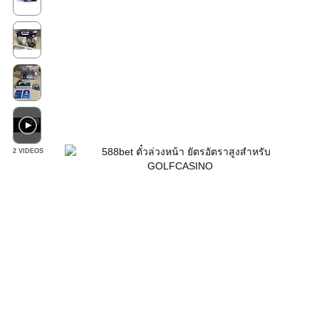
2 VIDEOS