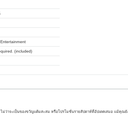
5
Entertainment
equired. (included)
ไม่ว่าจะเป็นของขวัญแต้มสะสม หรือโปรโมชั่นรายสัปดาห์ที่อัปเดตเสมอ แม้คุณยังไ