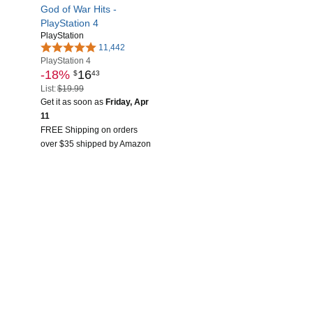
God of War Hits -
PlayStation 4
PlayStation
11,442
PlayStation 4
-18%
16
$
43
List:
$19.99
Get it as soon as
Friday, Apr
11
FREE Shipping on orders
over $35 shipped by Amazon