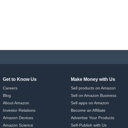
Get to Know Us
Make Money with Us
Careers
Sell products on Amazon
Blog
Sell on Amazon Business
About Amazon
Sell apps on Amazon
Investor Relations
Become an Affiliate
Amazon Devices
Advertise Your Products
Amazon Science
Self-Publish with Us