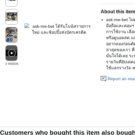
About this ite
ask-me-bet ไม่
มือถือและคอมฯ 
การใช้งาน เลือ
หรือดูบอลสด แ
อยากลองก่อนตัด
ล่าสุดของเรา ที
มั่นใจได้เลย ระ
รายวันที่อัปเดตอ
2 VIDEOS
ใช้แลกรางวัล หรื
Report an issue
Customers who bought this item also bough