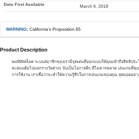
Date First Available
March 6, 2018
WARNING
:
California’s Proposition 65
Product Description
leo999สล็อต ระบบสมาชิกของเรามีจุดเด่นที่ออกแบบให้คุณเข้าถึงสิทธิประโย
สะสมแต้มไปแลกรางวัลต่างๆ นับเป็นโอกาสดีๆ ที่ไม่ควรพลาด เล่นเกมที่
การใช้งาน เราเชื่อว่าจะทำให้ความรู้สึกในการเล่นเกมของคุณ สุดยอดอย่