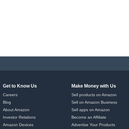
Get to Know Us
Make Money with Us
Careers
Sell products on Amazon
Blog
Sell on Amazon Business
About Amazon
Sell apps on Amazon
Investor Relations
Become an Affiliate
Amazon Devices
Advertise Your Products