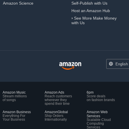
Amazon Science
Self-Publish with Us
Host an Amazon Hub
›
See More Make Money
with Us
English
Amazon Music
Amazon Ads
6pm
Stream millions
Reach customers
Score deals
of songs
wherever they
on fashion brands
spend their time
Amazon Business
AmazonGlobal
Amazon Web
Everything For
Ship Orders
Services
Your Business
Internationally
Scalable Cloud
Computing
Services