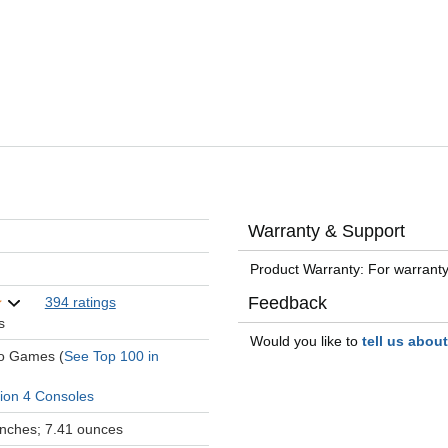
Warranty & Support
Product Warranty: For warranty
Feedback
394 ratings
s
Would you like to
tell us abou
eo Games (
See Top 100 in
tion 4 Consoles
 inches; 7.41 ounces