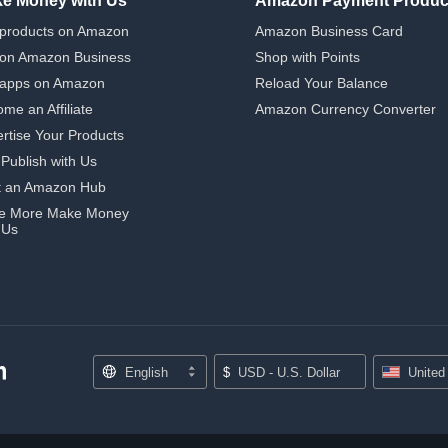
e Money with Us
Amazon Payment Produc
 products on Amazon
Amazon Business Card
 on Amazon Business
Shop with Points
 apps on Amazon
Reload Your Balance
me an Affiliate
Amazon Currency Converter
rtise Your Products
-Publish with Us
t an Amazon Hub
e More Make Money
 Us
English
$
USD - U.S. Dollar
United