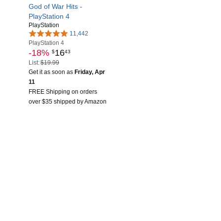
God of War Hits -
PlayStation 4
PlayStation
11,442
PlayStation 4
-18%
16
$
43
List:
$19.99
Get it as soon as
Friday, Apr
11
FREE Shipping on orders
over $35 shipped by Amazon