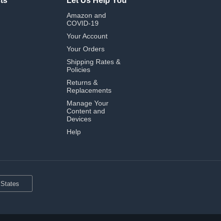
ts
Let Us Help You
Amazon and
COVID-19
Your Account
Your Orders
Shipping Rates &
Policies
Returns &
Replacements
Manage Your
Content and
Devices
Help
 States