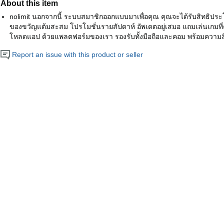
About this item
nolimit นอกจากนี้ ระบบสมาชิกออกแบบมาเพื่อคุณ คุณจะได้รับสิทธิประโยช
ของขวัญแต้มสะสม โปรโมชั่นรายสัปดาห์ อัพเดตอยู่เสมอ แถมเล่นเกมที่
โหลดแอป ด้วยแพลตฟอร์มของเรา รองรับทั้งมือถือและคอม พร้อมความ
Report an issue with this product or seller