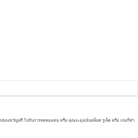
้รับของขวัญฟรี ไปกับการทดลองเล่น หรือ คุณจะมุ่งเน้นสล็อต รูเล็ต หรือ เกมกีฬา