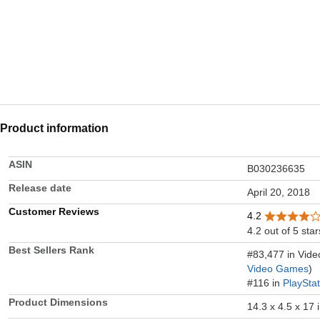
Product information
ASIN
B030236635
Release date
April 20, 2018
Customer Reviews
4.2
4.2 out of 5 star
Best Sellers Rank
#83,477 in Vid
Video Games
)
#116 in
PlaySta
Product Dimensions
14.3 x 4.5 x 17