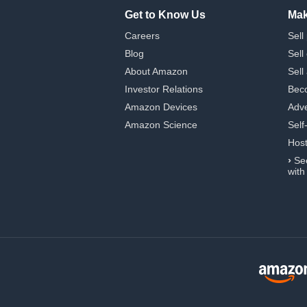
Get to Know Us
Mak
Careers
Sell
Blog
Sell
About Amazon
Sell
Investor Relations
Beco
Amazon Devices
Adve
Amazon Science
Self
Hos
›
Se
with