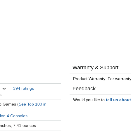
Warranty & Support
Product Warranty: For warranty
Feedback
394 ratings
s
Would you like to
tell us abou
eo Games (
See Top 100 in
tion 4 Consoles
 inches; 7.41 ounces