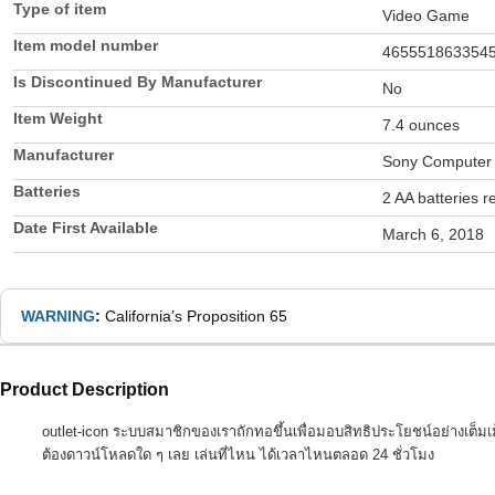
Type of item
Video Game
Item model number
465551863354
Is Discontinued By Manufacturer
No
Item Weight
7.4 ounces
Manufacturer
Sony Computer 
Batteries
2 AA batteries r
Date First Available
March 6, 2018
WARNING
:
California’s Proposition 65
Product Description
outlet-icon ระบบสมาชิกของเราถักทอขึ้นเพื่อมอบสิทธิประโยชน์อย่างเต็มเม
ต้องดาวน์โหลดใด ๆ เลย เล่นที่ไหน ได้เวลาไหนตลอด 24 ชั่วโมง