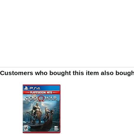
Customers who bought this item also bough