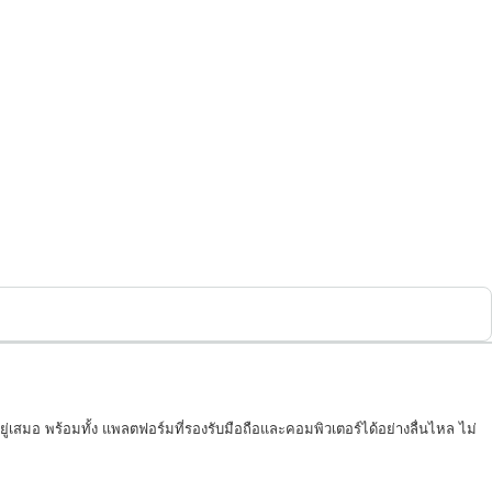
ู่เสมอ พร้อมทั้ง แพลตฟอร์มที่รองรับมือถือและคอมพิวเตอร์ได้อย่างลื่นไหล ไม่