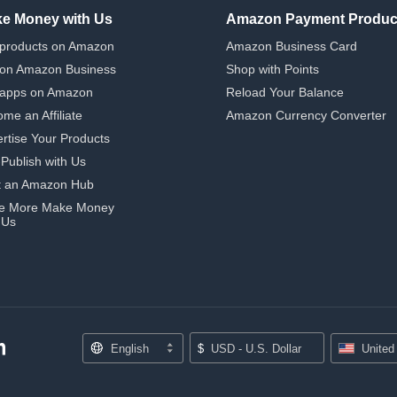
e Money with Us
Amazon Payment Produc
 products on Amazon
Amazon Business Card
 on Amazon Business
Shop with Points
 apps on Amazon
Reload Your Balance
me an Affiliate
Amazon Currency Converter
rtise Your Products
-Publish with Us
t an Amazon Hub
e More Make Money
 Us
English
$
USD - U.S. Dollar
United