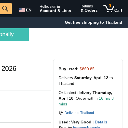
0
Returns
Hello, sign in
EN
& Orders
Cart
Account & Lists
Get free shipping to Thailand
ษ 2026
Buy used:
$860.85
Delivery
Saturday, April 12
to
Thailand
Or fastest delivery
Thursday,
April 10
. Order within
16 hrs 8
mins
Deliver to
Thailand
Used: Very Good
|
Details
Sold by
jerseys4thewin