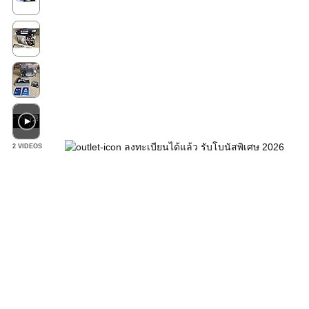
2 VIDEOS