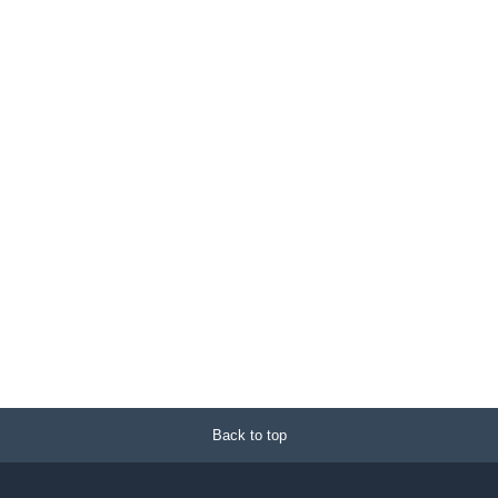
Back to top