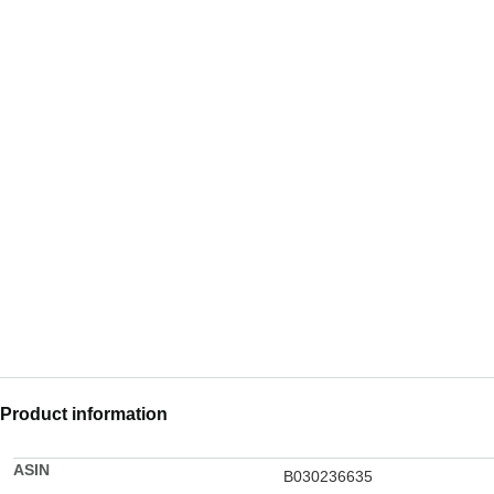
Product information
ASIN
B030236635