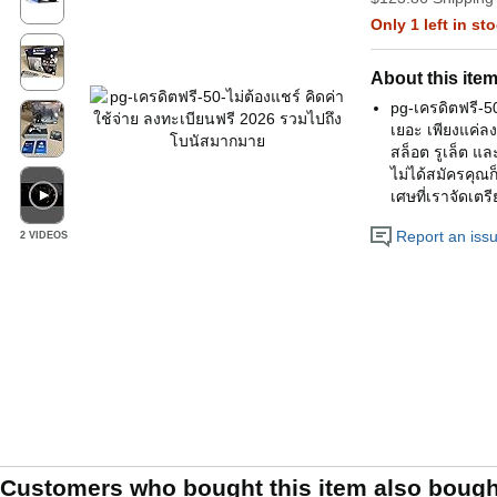
Only 1 left in st
About this ite
pg-เครดิตฟรี-50
เยอะ เพียงแค่ล
สล็อต รูเล็ต แล
ไม่ได้สมัครคุ
เศษที่เราจัดเตรี
Report an issue
2 VIDEOS
Customers who bought this item also bough