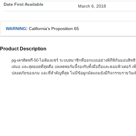
Date First Available
March 6, 2018
WARNING
:
California’s Proposition 65
Product Description
pg-เครดิตฟรี-50-ไม่ต้องแชร์ ระบบสมาชิกที่ออกแบบอย่างพิถีพิถันมอบสิทธิป
เสมอ และสุดยอดที่สุดคือ แพลตฟอร์มนี้รองรับทั้งมือถือและคอมพิวเตอร์ เ
ปลอดภัยของเกม และที่สำคัญที่สุด ไม่มีข้อผูกมัดแถมยังมีกิจกรรมรายวันเ