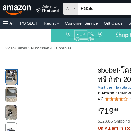
Deliver to
All
Thailand
PG SLOT
Registry
Customer Service
Gift Cards
S
All
›
›
Video Games
PlayStation 4
Consoles
sbobet-โด
ฟรี กีฬา 2
Visit the PlayStat
Platform :
PlaySt
4.2
719
$
98
$123.86 Shipping
Only 1 left in st