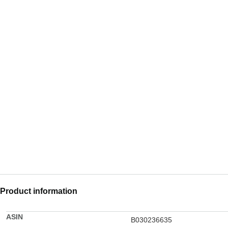
Product information
ASIN
B030236635