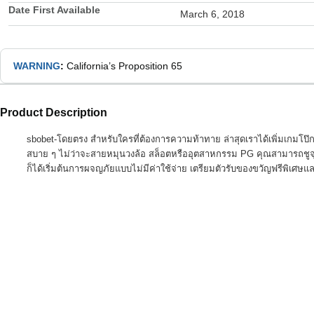
Date First Available
March 6, 2018
WARNING
:
California’s Proposition 65
Product Description
sbobet-โดยตรง สำหรับใครที่ต้องการความท้าทาย ล่าสุดเราได้เพิ่มเกมโป๊
สบาย ๆ ไม่ว่าจะสายหมุนวงล้อ สล็อตหรืออุตสาหกรรม PG คุณสามารถชูจุดขา
ก็ได้เริ่มต้นการผจญภัยแบบไม่มีค่าใช้จ่าย เตรียมตัวรับของขวัญฟรีพิเศษ