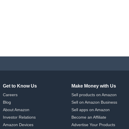
Get to Know Us
Make Money with Us
Careers
Sell products on Amazon
Blog
Sell on Amazon Business
About Amazon
Sell apps on Amazon
Investor Relations
Become an Affiliate
Amazon Devices
Advertise Your Products