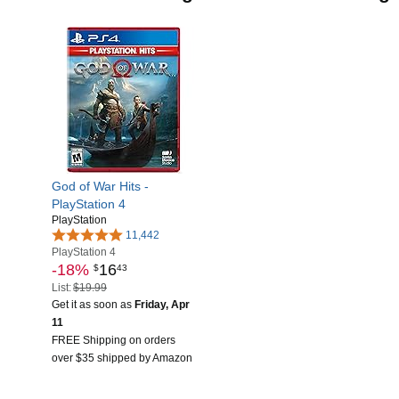
God of War Hits -
PlayStation 4
PlayStation
11,442
PlayStation 4
-18%
16
$
43
List:
$19.99
Get it as soon as
Friday, Apr
11
FREE Shipping on orders
over $35 shipped by Amazon