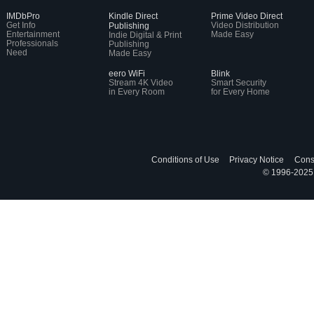
IMDbPro
Kindle Direct
Prime Video Direct
Get Info
Video Distribution
Publishing
Entertainment
Made Easy
Indie Digital & Print
Professionals
Publishing
Need
Made Easy
eero WiFi
Blink
Stream 4K Video
Smart Security
in Every Room
for Every Home
Conditions of Use
Privacy Notice
Cons
© 1996-2025, 