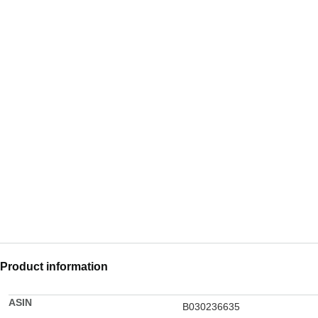
Product information
ASIN
B030236635