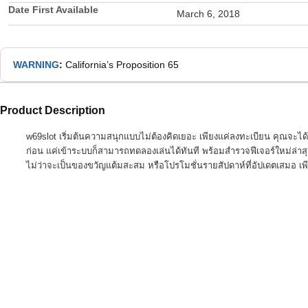
Date First Available
March 6, 2018
WARNING
:
California’s Proposition 65
Product Description
w69slot เริ่มต้นความสนุกแบบไม่ต้องคิดเยอะ เพียงแค่ลงทะเบียน คุณจะได้
ก่อน แค่เข้าระบบก็สามารถทดลองเล่นได้ทันที พร้อมสำรวจฟีเจอร์ใหม่ล่าส
ไม่ว่าจะเป็นของขวัญแต้มสะสม หรือโปรโมชั่นรายสัปดาห์ที่อัปเดตเสมอ เพีย