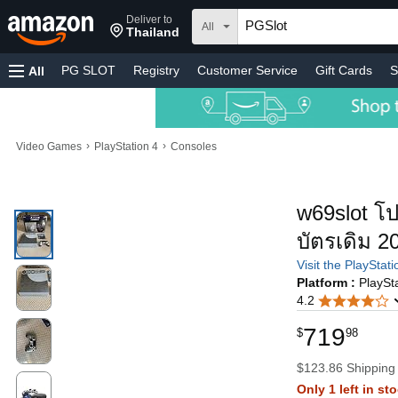
Deliver to
All
Thailand
PG SLOT
Registry
Customer Service
Gift Cards
S
All
›
›
Video Games
PlayStation 4
Consoles
w69slot โป
บัตรเดิม 2
Visit the PlayStat
Platform :
PlaySt
4.2
719
$
98
$123.86 Shipping
Only 1 left in st