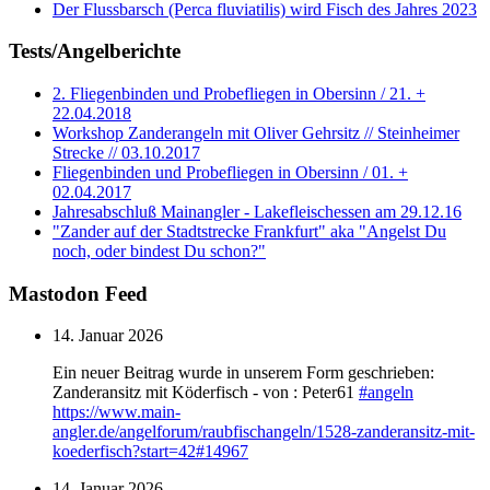
Der Flussbarsch (Perca fluviatilis) wird Fisch des Jahres 2023
Tests/Angelberichte
2. Fliegenbinden und Probefliegen in Obersinn / 21. +
22.04.2018
Workshop Zanderangeln mit Oliver Gehrsitz // Steinheimer
Strecke // 03.10.2017
Fliegenbinden und Probefliegen in Obersinn / 01. +
02.04.2017
Jahresabschluß Mainangler - Lakefleischessen am 29.12.16
"Zander auf der Stadtstrecke Frankfurt" aka "Angelst Du
noch, oder bindest Du schon?"
Mastodon Feed
14. Januar 2026
Ein neuer Beitrag wurde in unserem Form geschrieben:
Zanderansitz mit Köderfisch - von : Peter61
#
angeln
https://www.
main-
angler.de/angelforum/raub
fischangeln/1528-zanderansitz-mit-
koederfisch?start=42#14967
14. Januar 2026