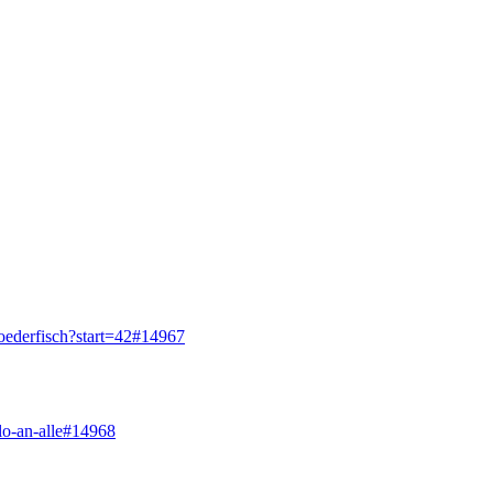
koederfisch?start=42#14967
lo-an-alle#14968