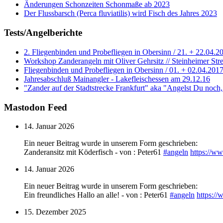
Änderungen Schonzeiten Schonmaße ab 2023
Der Flussbarsch (Perca fluviatilis) wird Fisch des Jahres 2023
Tests/Angelberichte
2. Fliegenbinden und Probefliegen in Obersinn / 21. + 22.04.2
Workshop Zanderangeln mit Oliver Gehrsitz // Steinheimer Stre
Fliegenbinden und Probefliegen in Obersinn / 01. + 02.04.201
Jahresabschluß Mainangler - Lakefleischessen am 29.12.16
"Zander auf der Stadtstrecke Frankfurt" aka "Angelst Du noch
Mastodon Feed
14. Januar 2026
Ein neuer Beitrag wurde in unserem Form geschrieben:
Zanderansitz mit Köderfisch - von : Peter61
#
angeln
https://w
14. Januar 2026
Ein neuer Beitrag wurde in unserem Form geschrieben:
Ein freundliches Hallo an alle! - von : Peter61
#
angeln
https:/
15. Dezember 2025