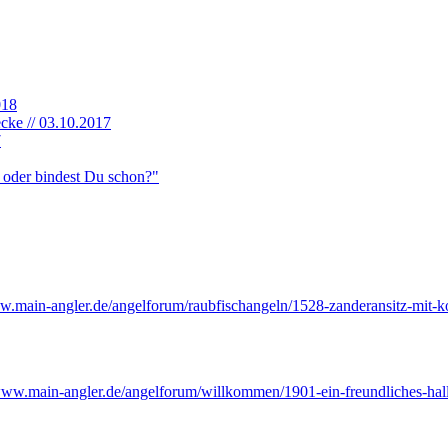
018
cke // 03.10.2017
7
, oder bindest Du schon?"
ww.
main-angler.de/angelforum/raub
fischangeln/1528-zanderansitz-mit-
/www.
main-angler.de/angelforum/will
kommen/1901-ein-freundliches-hal