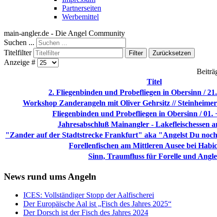
Partnerseiten
Werbemittel
main-angler.de - Die Angel Community
Suchen ...
Titelfilter
Filter
Zurücksetzen
Anzeige #
Beiträ
Titel
2. Fliegenbinden und Probefliegen in Obersinn / 21
Workshop Zanderangeln mit Oliver Gehrsitz // Steinheimer 
Fliegenbinden und Probefliegen in Obersinn / 01. 
Jahresabschluß Mainangler - Lakefleischessen a
"Zander auf der Stadtstrecke Frankfurt" aka "Angelst Du noch
Forellenfischen am Mittleren Ausee bei Habic
Sinn, Traumfluss für Forelle und Angle
News rund ums Angeln
ICES: Vollständiger Stopp der Aalfischerei
Der Europäische Aal ist „Fisch des Jahres 2025“
Der Dorsch ist der Fisch des Jahres 2024