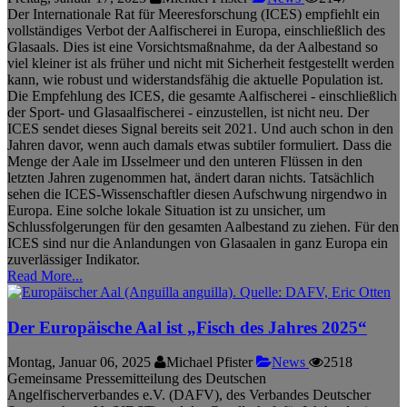
Der Internationale Rat für Meeresforschung (ICES) empfiehlt ein
vollständiges Verbot der Aalfischerei in Europa, einschließlich des
Glasaals. Dies ist eine Vorsichtsmaßnahme, da der Aalbestand so
viel kleiner ist als früher und nicht mit Sicherheit festgestellt werden
kann, wie robust und widerstandsfähig die aktuelle Population ist.
Die Empfehlung des ICES, die gesamte Aalfischerei - einschließlich
der Sport- und Glasaalfischerei - einzustellen, ist nicht neu. Der
ICES sendet dieses Signal bereits seit 2021. Und auch schon in den
Jahren davor, wenn auch damals etwas subtiler formuliert. Dass die
Menge der Aale im IJsselmeer und den unteren Flüssen in den
letzten Jahren zugenommen hat, ändert daran nichts. Tatsächlich
sehen die ICES-Wissenschaftler diesen Aufschwung nirgendwo in
Europa. Eine solche lokale Situation ist zu unsicher, um
Schlussfolgerungen für den gesamten Aalbestand zu ziehen. Für den
ICES sind nur die Anlandungen von Glasaalen in ganz Europa ein
zuverlässiger Indikator.
Read More...
Der Europäische Aal ist „Fisch des Jahres 2025“
Montag, Januar 06, 2025
Michael Pfister
News
2518
Gemeinsame Pressemitteilung des Deutschen
Angelfischerverbandes e.V. (DAFV), des Verbandes Deutscher