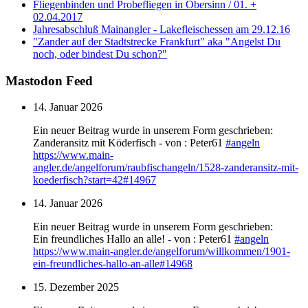
Fliegenbinden und Probefliegen in Obersinn / 01. +
02.04.2017
Jahresabschluß Mainangler - Lakefleischessen am 29.12.16
"Zander auf der Stadtstrecke Frankfurt" aka "Angelst Du
noch, oder bindest Du schon?"
Mastodon Feed
14. Januar 2026
Ein neuer Beitrag wurde in unserem Form geschrieben:
Zanderansitz mit Köderfisch - von : Peter61
#
angeln
https://www.
main-
angler.de/angelforum/raub
fischangeln/1528-zanderansitz-mit-
koederfisch?start=42#14967
14. Januar 2026
Ein neuer Beitrag wurde in unserem Form geschrieben:
Ein freundliches Hallo an alle! - von : Peter61
#
angeln
https://www.
main-angler.de/angelforum/will
kommen/1901-
ein-freundliches-hallo-an-alle#14968
15. Dezember 2025