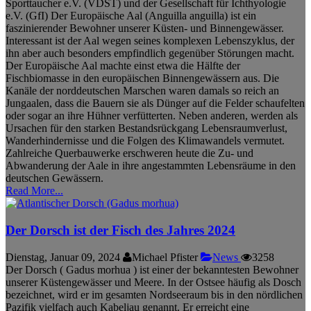
Sporttaucher e.V. (VDST) und der Gesellschaft für Ichthyologie
e.V. (GfI) Der Europäische Aal (Anguilla anguilla) ist ein
faszinierender Bewohner unserer Küsten- und Binnengewässer.
Interessant ist der Aal wegen seines komplexen Lebenszyklus, der
ihn aber auch besonders empfindlich gegenüber Störungen macht.
Der Europäische Aal machte einst etwa die Hälfte der
Fischbiomasse in den europäischen Binnengewässern aus. Die
Kanäle der norddeutschen Marschen waren damals so reich an
Jungaalen, dass die Bauern sie als Dünger auf die Felder schaufelten
oder sogar an ihre Hühner verfütterten. Neben anderen, werden als
Ursachen für den starken Bestandsrückgang Lebensraumverlust,
Wanderhindernisse und die Folgen des Klimawandels vermutet.
Zahlreiche Querbauwerke erschweren heute die Zu- und
Abwanderung der Aale in ihre angestammten Lebensräume in den
deutschen Gewässern.
Read More...
Der Dorsch ist der Fisch des Jahres 2024
Dienstag, Januar 09, 2024
Michael Pfister
News
3258
Der Dorsch ( Gadus morhua ) ist einer der bekanntesten Bewohner
unserer Küstengewässer und Meere. In der Ostsee häufig als Dosch
bezeichnet, wird er im gesamten Nordseeraum bis in den nördlichen
Pazifik vielfach auch Kabeljau genannt. Er erreicht eine