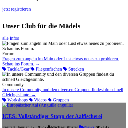
jetzt registrieren
Unser Club für die Mädels
alle Infos
Forum
Fragen zum angeln im Main oder Lust etwas neues zu probieren.
Schau ins Forum.
→
Tackle/Gear
Fliegenfischen
Strecken
Community
In unsere Community und den diversen Gruppen findest du schnell
Gleichgesinnte.
→
Workshops
Videos
Gruppen
ICES: Vollständiger Stopp der Aalfischerei
Freitag, Januar 17, 2025
Michael Pfister
News
2147