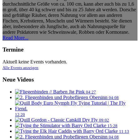
durchschnittliche Größe von ca. 100 cm, kann aber auch bis zu 1,6
m groß, über 40 kg schwer und bis zu 25 Jahre alt werden. Dorsche
sind gefräßige Räuber, deren Nahrung vor allem aus anderen
Fischen, Krebstieren, Muscheln und Würmern besteht. Sie dienen
aber, insbesondere als Jungfische, auch als Nahrungsquelle für
andere Prädatoren wie Schweinswale, Robben oder Kormorane.
Read More...
Termine
Aktuell keine Events vorhanden.
Alle Events anzeigen
Neue Videos
04:27
04:08
12:20
09:02
15:28
11:13
04:08