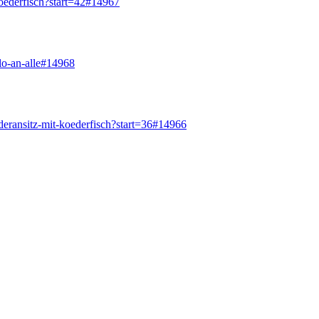
koederfisch?start=42#14967
lo-an-alle#14968
deransitz-mit-koederfisch?start=36#14966