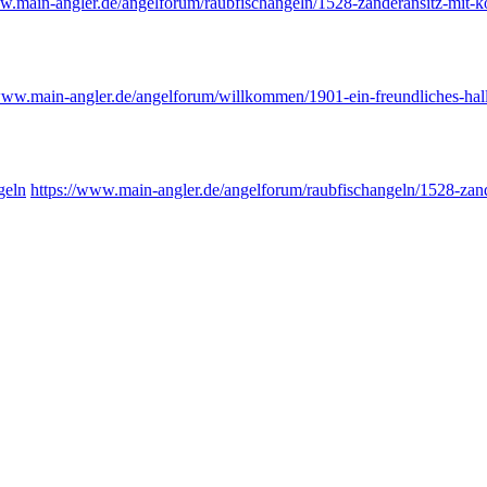
ww.
main-angler.de/angelforum/raub
fischangeln/1528-zanderansitz-mit-
/www.
main-angler.de/angelforum/will
kommen/1901-ein-freundliches-hal
geln
https://www.
main-angler.de/angelforum/raub
fischangeln/1528-zan