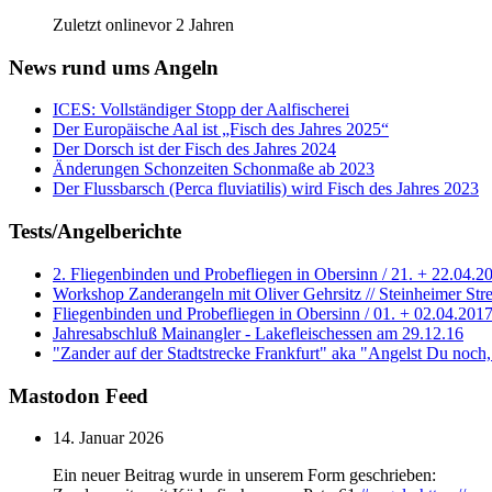
Zuletzt onlinevor 2 Jahren
News rund ums Angeln
ICES: Vollständiger Stopp der Aalfischerei
Der Europäische Aal ist „Fisch des Jahres 2025“
Der Dorsch ist der Fisch des Jahres 2024
Änderungen Schonzeiten Schonmaße ab 2023
Der Flussbarsch (Perca fluviatilis) wird Fisch des Jahres 2023
Tests/Angelberichte
2. Fliegenbinden und Probefliegen in Obersinn / 21. + 22.04.2
Workshop Zanderangeln mit Oliver Gehrsitz // Steinheimer Stre
Fliegenbinden und Probefliegen in Obersinn / 01. + 02.04.201
Jahresabschluß Mainangler - Lakefleischessen am 29.12.16
"Zander auf der Stadtstrecke Frankfurt" aka "Angelst Du noch
Mastodon Feed
14. Januar 2026
Ein neuer Beitrag wurde in unserem Form geschrieben: