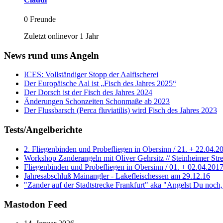
0 Freunde
Zuletzt onlinevor 1 Jahr
News rund ums Angeln
ICES: Vollständiger Stopp der Aalfischerei
Der Europäische Aal ist „Fisch des Jahres 2025“
Der Dorsch ist der Fisch des Jahres 2024
Änderungen Schonzeiten Schonmaße ab 2023
Der Flussbarsch (Perca fluviatilis) wird Fisch des Jahres 2023
Tests/Angelberichte
2. Fliegenbinden und Probefliegen in Obersinn / 21. + 22.04.2
Workshop Zanderangeln mit Oliver Gehrsitz // Steinheimer Stre
Fliegenbinden und Probefliegen in Obersinn / 01. + 02.04.201
Jahresabschluß Mainangler - Lakefleischessen am 29.12.16
"Zander auf der Stadtstrecke Frankfurt" aka "Angelst Du noch
Mastodon Feed