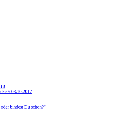
018
cke // 03.10.2017
7
, oder bindest Du schon?"