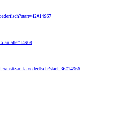
koederfisch?start=42#14967
lo-an-alle#14968
deransitz-mit-koederfisch?start=36#14966