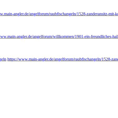
ww.
main-angler.de/angelforum/raub
fischangeln/1528-zanderansitz-mit-
/www.
main-angler.de/angelforum/will
kommen/1901-ein-freundliches-hal
geln
https://www.
main-angler.de/angelforum/raub
fischangeln/1528-zan