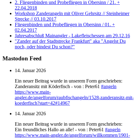
2. Fliegenbinden und Probefliegen in Obersinn / 21. +
22.04.2018
Workshop Zanderangeln mit Oliver Gehrsitz // Steinheimer
Strecke // 03.10.2017
Fliegenbinden und Probefliegen in Obersinn / 01. +
02.04.2017
Jahresabschluß Mainangler - Lakefleischessen am 29.12.16
"Zander auf der Stadtstrecke Frankfurt" aka "Angelst Du
noch, oder bindest Du schon?"
Mastodon Feed
14. Januar 2026
Ein neuer Beitrag wurde in unserem Form geschrieben:
Zanderansitz mit Köderfisch - von : Peter61
#
angeln
https://www.
main-
angler.de/angelforum/raub
fischangeln/1528-zanderansitz-mit-
koederfisch?start=42#14967
14. Januar 2026
Ein neuer Beitrag wurde in unserem Form geschrieben:
Ein freundliches Hallo an alle! - von : Peter61
#
angeln
https://www.
main-angler.de/angelforum/will
kommen/1901-