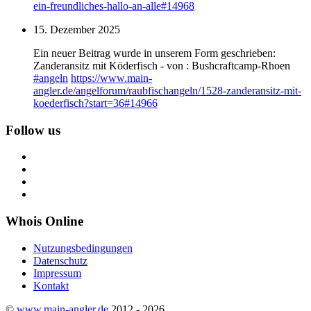
ein-freundliches-hallo-an-alle#14968
15. Dezember 2025
Ein neuer Beitrag wurde in unserem Form geschrieben:
Zanderansitz mit Köderfisch - von : Bushcraftcamp-Rhoen
#
angeln
https://www.
main-
angler.de/angelforum/raub
fischangeln/1528-zanderansitz-mit-
koederfisch?start=36#14966
Follow us
Whois Online
Nutzungsbedingungen
Datenschutz
Impressum
Kontakt
©
www.main-angler.de
2012 - 2026