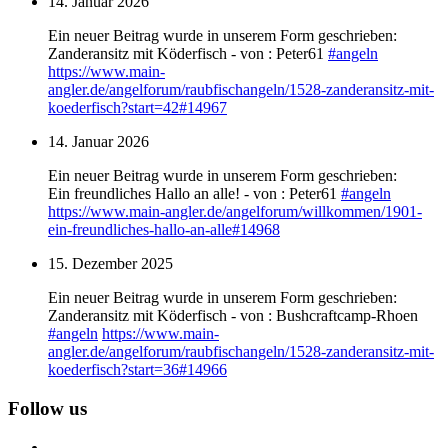
14. Januar 2026
Ein neuer Beitrag wurde in unserem Form geschrieben:
Zanderansitz mit Köderfisch - von : Peter61
#
angeln
https://www.
main-
angler.de/angelforum/raub
fischangeln/1528-zanderansitz-mit-
koederfisch?start=42#14967
14. Januar 2026
Ein neuer Beitrag wurde in unserem Form geschrieben:
Ein freundliches Hallo an alle! - von : Peter61
#
angeln
https://www.
main-angler.de/angelforum/will
kommen/1901-
ein-freundliches-hallo-an-alle#14968
15. Dezember 2025
Ein neuer Beitrag wurde in unserem Form geschrieben:
Zanderansitz mit Köderfisch - von : Bushcraftcamp-Rhoen
#
angeln
https://www.
main-
angler.de/angelforum/raub
fischangeln/1528-zanderansitz-mit-
koederfisch?start=36#14966
Follow us