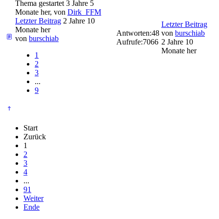
Thema gestartet 3 Jahre 5
Monate her, von
Dirk_FFM
Letzter Beitrag
2 Jahre 10
Letzter Beitrag
Monate her
Antworten:
48
von
burschiab
von
burschiab
Aufrufe:
7066
2 Jahre 10
Monate her
1
2
3
...
9
Start
Zurück
1
2
3
4
...
91
Weiter
Ende