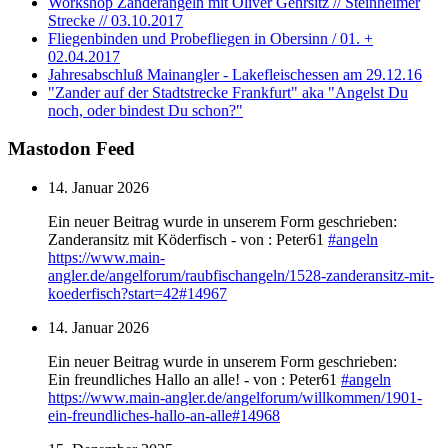
Workshop Zanderangeln mit Oliver Gehrsitz // Steinheimer
Strecke // 03.10.2017
Fliegenbinden und Probefliegen in Obersinn / 01. +
02.04.2017
Jahresabschluß Mainangler - Lakefleischessen am 29.12.16
"Zander auf der Stadtstrecke Frankfurt" aka "Angelst Du
noch, oder bindest Du schon?"
Mastodon Feed
14. Januar 2026
Ein neuer Beitrag wurde in unserem Form geschrieben:
Zanderansitz mit Köderfisch - von : Peter61
#
angeln
https://www.
main-
angler.de/angelforum/raub
fischangeln/1528-zanderansitz-mit-
koederfisch?start=42#14967
14. Januar 2026
Ein neuer Beitrag wurde in unserem Form geschrieben:
Ein freundliches Hallo an alle! - von : Peter61
#
angeln
https://www.
main-angler.de/angelforum/will
kommen/1901-
ein-freundliches-hallo-an-alle#14968