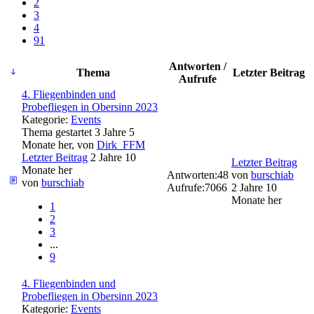
2
3
4
91
Antworten /
Thema
Letzter Beitrag
Aufrufe
4. Fliegenbinden und
Probefliegen in Obersinn 2023
Kategorie:
Events
Thema gestartet 3 Jahre 5
Monate her, von
Dirk_FFM
Letzter Beitrag
2 Jahre 10
Letzter Beitrag
Monate her
Antworten:
48
von
burschiab
von
burschiab
Aufrufe:
7066
2 Jahre 10
Monate her
1
2
3
...
9
4. Fliegenbinden und
Probefliegen in Obersinn 2023
Kategorie:
Events