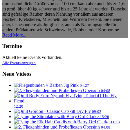
durchschnittliche Größe von ca. 100 cm, kann aber auch bis zu 1,6
m groß, über 40 kg schwer und bis zu 25 Jahre alt werden. Dorsche
sind gefräßige Räuber, deren Nahrung vor allem aus anderen
Fischen, Krebstieren, Muscheln und Würmern besteht. Sie dienen
aber, insbesondere als Jungfische, auch als Nahrungsquelle für
andere Prädatoren wie Schweinswale, Robben oder Kormorane.
Read More...
Termine
Aktuell keine Events vorhanden.
Alle Events anzeigen
Neue Videos
04:27
04:08
12:20
09:02
15:28
11:13
04:08