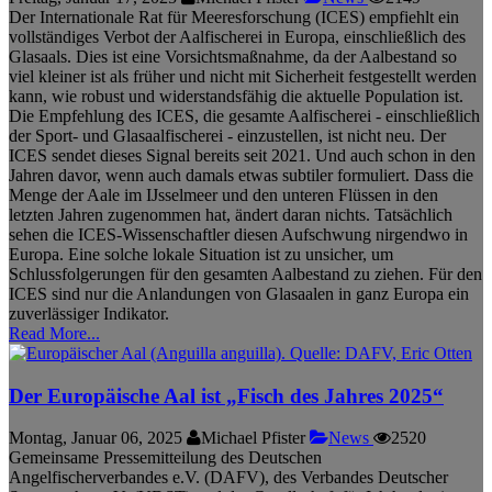
Der Internationale Rat für Meeresforschung (ICES) empfiehlt ein
vollständiges Verbot der Aalfischerei in Europa, einschließlich des
Glasaals. Dies ist eine Vorsichtsmaßnahme, da der Aalbestand so
viel kleiner ist als früher und nicht mit Sicherheit festgestellt werden
kann, wie robust und widerstandsfähig die aktuelle Population ist.
Die Empfehlung des ICES, die gesamte Aalfischerei - einschließlich
der Sport- und Glasaalfischerei - einzustellen, ist nicht neu. Der
ICES sendet dieses Signal bereits seit 2021. Und auch schon in den
Jahren davor, wenn auch damals etwas subtiler formuliert. Dass die
Menge der Aale im IJsselmeer und den unteren Flüssen in den
letzten Jahren zugenommen hat, ändert daran nichts. Tatsächlich
sehen die ICES-Wissenschaftler diesen Aufschwung nirgendwo in
Europa. Eine solche lokale Situation ist zu unsicher, um
Schlussfolgerungen für den gesamten Aalbestand zu ziehen. Für den
ICES sind nur die Anlandungen von Glasaalen in ganz Europa ein
zuverlässiger Indikator.
Read More...
Der Europäische Aal ist „Fisch des Jahres 2025“
Montag, Januar 06, 2025
Michael Pfister
News
2520
Gemeinsame Pressemitteilung des Deutschen
Angelfischerverbandes e.V. (DAFV), des Verbandes Deutscher