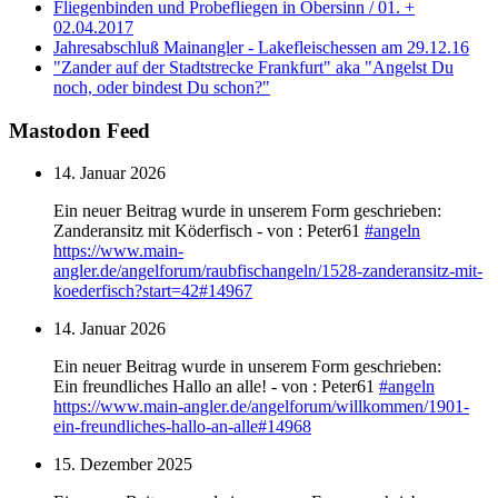
Fliegenbinden und Probefliegen in Obersinn / 01. +
02.04.2017
Jahresabschluß Mainangler - Lakefleischessen am 29.12.16
"Zander auf der Stadtstrecke Frankfurt" aka "Angelst Du
noch, oder bindest Du schon?"
Mastodon Feed
14. Januar 2026
Ein neuer Beitrag wurde in unserem Form geschrieben:
Zanderansitz mit Köderfisch - von : Peter61
#
angeln
https://www.
main-
angler.de/angelforum/raub
fischangeln/1528-zanderansitz-mit-
koederfisch?start=42#14967
14. Januar 2026
Ein neuer Beitrag wurde in unserem Form geschrieben:
Ein freundliches Hallo an alle! - von : Peter61
#
angeln
https://www.
main-angler.de/angelforum/will
kommen/1901-
ein-freundliches-hallo-an-alle#14968
15. Dezember 2025