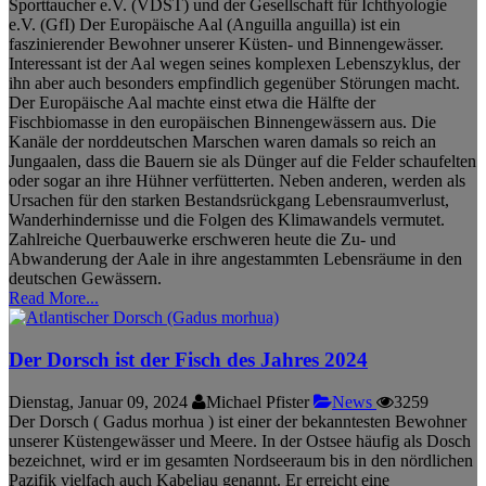
Sporttaucher e.V. (VDST) und der Gesellschaft für Ichthyologie
e.V. (GfI) Der Europäische Aal (Anguilla anguilla) ist ein
faszinierender Bewohner unserer Küsten- und Binnengewässer.
Interessant ist der Aal wegen seines komplexen Lebenszyklus, der
ihn aber auch besonders empfindlich gegenüber Störungen macht.
Der Europäische Aal machte einst etwa die Hälfte der
Fischbiomasse in den europäischen Binnengewässern aus. Die
Kanäle der norddeutschen Marschen waren damals so reich an
Jungaalen, dass die Bauern sie als Dünger auf die Felder schaufelten
oder sogar an ihre Hühner verfütterten. Neben anderen, werden als
Ursachen für den starken Bestandsrückgang Lebensraumverlust,
Wanderhindernisse und die Folgen des Klimawandels vermutet.
Zahlreiche Querbauwerke erschweren heute die Zu- und
Abwanderung der Aale in ihre angestammten Lebensräume in den
deutschen Gewässern.
Read More...
Der Dorsch ist der Fisch des Jahres 2024
Dienstag, Januar 09, 2024
Michael Pfister
News
3259
Der Dorsch ( Gadus morhua ) ist einer der bekanntesten Bewohner
unserer Küstengewässer und Meere. In der Ostsee häufig als Dosch
bezeichnet, wird er im gesamten Nordseeraum bis in den nördlichen
Pazifik vielfach auch Kabeljau genannt. Er erreicht eine