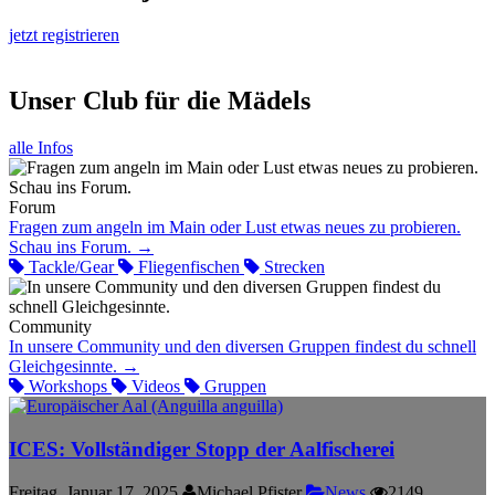
jetzt registrieren
Unser Club für die Mädels
alle Infos
Forum
Fragen zum angeln im Main oder Lust etwas neues zu probieren.
Schau ins Forum.
→
Tackle/Gear
Fliegenfischen
Strecken
Community
In unsere Community und den diversen Gruppen findest du schnell
Gleichgesinnte.
→
Workshops
Videos
Gruppen
ICES: Vollständiger Stopp der Aalfischerei
Freitag, Januar 17, 2025
Michael Pfister
News
2149