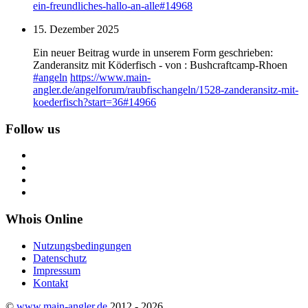
ein-freundliches-hallo-an-alle#14968
15. Dezember 2025
Ein neuer Beitrag wurde in unserem Form geschrieben:
Zanderansitz mit Köderfisch - von : Bushcraftcamp-Rhoen
#
angeln
https://www.
main-
angler.de/angelforum/raub
fischangeln/1528-zanderansitz-mit-
koederfisch?start=36#14966
Follow us
Whois Online
Nutzungsbedingungen
Datenschutz
Impressum
Kontakt
©
www.main-angler.de
2012 - 2026