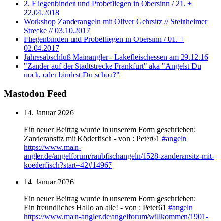
2. Fliegenbinden und Probefliegen in Obersinn / 21. +
22.04.2018
Workshop Zanderangeln mit Oliver Gehrsitz // Steinheimer
Strecke // 03.10.2017
Fliegenbinden und Probefliegen in Obersinn / 01. +
02.04.2017
Jahresabschluß Mainangler - Lakefleischessen am 29.12.16
"Zander auf der Stadtstrecke Frankfurt" aka "Angelst Du
noch, oder bindest Du schon?"
Mastodon Feed
14. Januar 2026
Ein neuer Beitrag wurde in unserem Form geschrieben:
Zanderansitz mit Köderfisch - von : Peter61
#
angeln
https://www.
main-
angler.de/angelforum/raub
fischangeln/1528-zanderansitz-mit-
koederfisch?start=42#14967
14. Januar 2026
Ein neuer Beitrag wurde in unserem Form geschrieben:
Ein freundliches Hallo an alle! - von : Peter61
#
angeln
https://www.
main-angler.de/angelforum/will
kommen/1901-